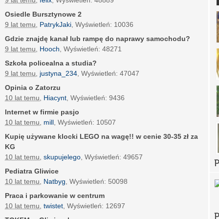
9 lat temu
,
felix
, Wyświetleń: 48889
Osiedle Bursztynowe 2
9 lat temu
,
PatrykJaki
, Wyświetleń: 10036
Gdzie znajdę kanał lub rampę do naprawy samochodu?
9 lat temu
,
Hooch
, Wyświetleń: 48271
Szkoła policealna a studia?
9 lat temu
,
justyna_234
, Wyświetleń: 47047
Opinia o Zatorzu
10 lat temu
,
Hiacynt
, Wyświetleń: 9436
Internet w firmie pasjo
10 lat temu
,
mill
, Wyświetleń: 10507
Kupię używane klocki LEGO na wagę!! w cenie 30-35 zł za
KG
10 lat temu
,
skupujelego
, Wyświetleń: 49657
P
Pediatra Gliwice
10 lat temu
,
Natbyg
, Wyświetleń: 50098
Praca i parkowanie w centrum
10 lat temu
,
twistet
, Wyświetleń: 12697
P