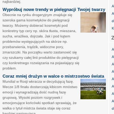
najbardziej.
A
Wypróbuj nowe trendy w pielęgnacji Twojej twarzy
A
Obecnie na rynku drogeryjnym znajduje się
szeroka gama kosmetyków do pielęgnacji
d
twarzy. Możemy dobierać kosmetyki pod
K
konkretny typ cery np. skóra tłusta, mieszana,
sucha, wrażliwa, dojrzała. Jak i pod kątem
Z
problemów występujących na skórze np.
przebarwienia, trądzik, widoczne pory,
A
zmarszczki. Na początku warto zastanowić się
A
czy szukamy całej linii produktów do pielęgnacji
czy konkretnego rozwiązania na pojawiający się
A
problem.
A
Coraz mniej drużyn w walce o mistrzostwo świata
A
Mundial w Rosji wkracza w decydującą fazę.
A
Mecze 1/8 finału dostarczają kibicom mnóstwo
emocji i wynagradzają dość nudną fazę
A
grupową. Wysoki poziom rozgrywek i
A
emocjonujące końcówki spotkań sprawiają, że
walka o tytuł mistrza świata staje się coraz
d
bardziej pasjonująca.