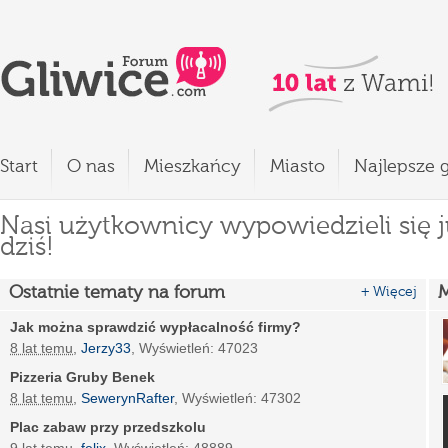
Start
O nas
Mieszkańcy
Miasto
Najlepsze g
Nasi użytkownicy wypowiedzieli się j
dziś!
Ostatnie tematy na forum
M
+ Więcej
Jak można sprawdzić wypłacalność firmy?
8 lat temu
,
Jerzy33
, Wyświetleń: 47023
Pizzeria Gruby Benek
8 lat temu
,
SewerynRafter
, Wyświetleń: 47302
Plac zabaw przy przedszkolu