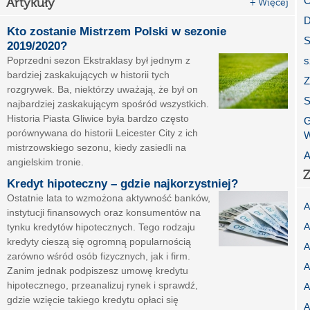
O
Artykuły
+ Więcej
D
Kto zostanie Mistrzem Polski w sezonie
S
2019/2020?
Poprzedni sezon Ekstraklasy był jednym z
s
bardziej zaskakujących w historii tych
Z
rozgrywek. Ba, niektórzy uważają, że był on
S
najbardziej zaskakującym spośród wszystkich.
Historia Piasta Gliwice była bardzo często
G
porównywana do historii Leicester City z ich
W
mistrzowskiego sezonu, kiedy zasiedli na
A
angielskim tronie.
Z
Kredyt hipoteczny – gdzie najkorzystniej?
Ostatnie lata to wzmożona aktywność banków,
A
instytucji finansowych oraz konsumentów na
A
tynku kredytów hipotecznych. Tego rodzaju
kredyty cieszą się ogromną popularnością
A
zarówno wśród osób fizycznych, jak i firm.
A
Zanim jednak podpiszesz umowę kredytu
hipotecznego, przeanalizuj rynek i sprawdź,
A
gdzie wzięcie takiego kredytu opłaci się
A