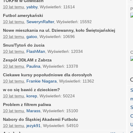
TOKFM w Gliwicach
10 lat temu
,
yabby
, Wyświetleń: 11614
P
Futbol amerykański
10 lat temu
,
SewerynRafter
, Wyświetleń: 15592
Nowe mieszkania na ul. Dziewanny, koło Świętojańskiej
10 lat temu
,
gatoo
, Wyświetleń: 10696
Snus/Tytoń do żucia
10 lat temu
,
FlashMan
, Wyświetleń: 12034
C
Zespół ODŁAM z Zabrza
10 lat temu
,
Paulina
, Wyświetleń: 13378
Ciekawe kursy popołudniowe dla dorosłych
O
10 lat temu
,
Frankie Niagara
, Wyświetleń: 11362
w co się bawić z dzieckiem?
S
10 lat temu
,
korep
, Wyświetleń: 50224
m
Problem z filtrem paliwa
S
10 lat temu
,
Marass
, Wyświetleń: 15100
C
Nabory do Śląskiej Akademii Futbolu
U
10 lat temu
,
jezyk91
, Wyświetleń: 54910