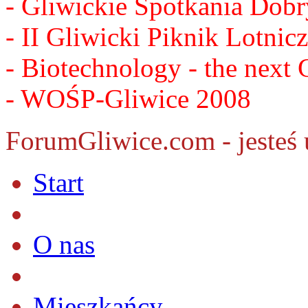
- Gliwickie Spotkania Dob
- II Gliwicki Piknik Lotnic
- Biotechnology - the nex
- WOŚP-Gliwice 2008
ForumGliwice.com - jesteś 
Start
O nas
Mieszkańcy