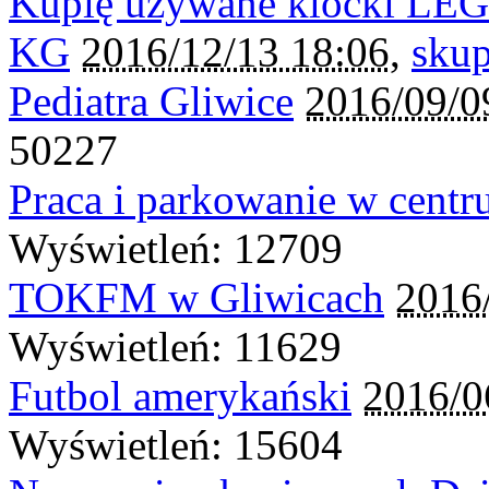
Kupię używane klocki LEGO
KG
2016/12/13 18:06
,
skup
Pediatra Gliwice
2016/09/0
50227
Praca i parkowanie w cent
Wyświetleń: 12709
TOKFM w Gliwicach
2016
Wyświetleń: 11629
Futbol amerykański
2016/0
Wyświetleń: 15604