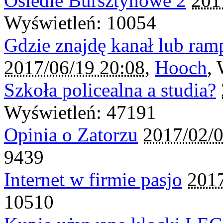
Osiedle Bursztynowe 2
201
Wyświetleń: 10054
Gdzie znajdę kanał lub ra
2017/06/19 20:08
,
Hooch
,
Szkoła policealna a studia?
Wyświetleń: 47191
Opinia o Zatorzu
2017/02/0
9439
Internet w firmie pasjo
2017
10510