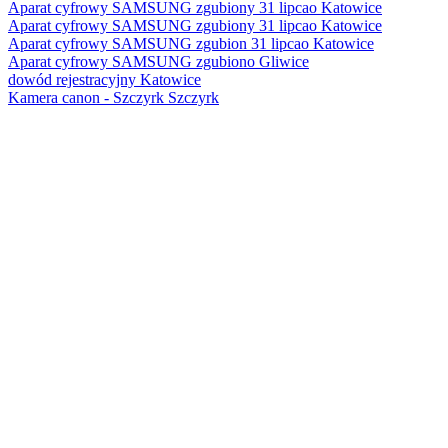
Aparat cyfrowy SAMSUNG zgubiony 31 lipcao Katowice
Aparat cyfrowy SAMSUNG zgubiony 31 lipcao Katowice
Aparat cyfrowy SAMSUNG zgubion 31 lipcao Katowice
Aparat cyfrowy SAMSUNG zgubiono Gliwice
dowód rejestracyjny Katowice
Kamera canon - Szczyrk Szczyrk