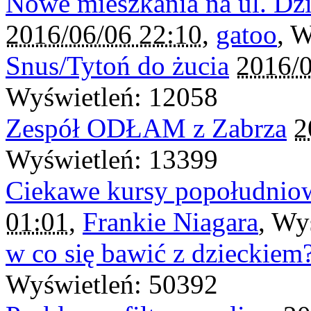
Nowe mieszkania na ul. Dzi
2016/06/06 22:10
,
gatoo
, 
Snus/Tytoń do żucia
2016/0
Wyświetleń: 12058
Zespół ODŁAM z Zabrza
2
Wyświetleń: 13399
Ciekawe kursy popołudniow
01:01
,
Frankie Niagara
, Wy
w co się bawić z dzieckiem
Wyświetleń: 50392