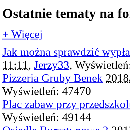
Ostatnie tematy na f
+ Więcej
Jak można sprawdzić wypła
11:11
,
Jerzy33
, Wyświetleń
Pizzeria Gruby Benek
2018
Wyświetleń: 47470
Plac zabaw przy przedszkol
Wyświetleń: 49144