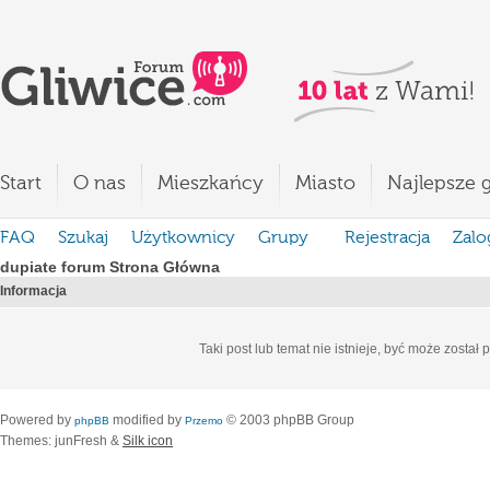
Start
O nas
Mieszkańcy
Miasto
Najlepsze g
FAQ
Szukaj
Użytkownicy
Grupy
Rejestracja
Zalo
dupiate forum Strona Główna
Informacja
Taki post lub temat nie istnieje, być może został
Powered by
modified by
© 2003 phpBB Group
phpBB
Przemo
Themes: junFresh &
Silk icon