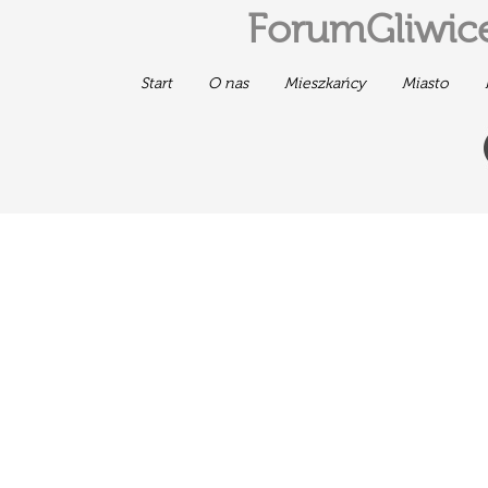
ForumGliwice
Start
O nas
Mieszkańcy
Miasto