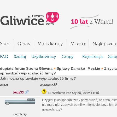
Start
O nas
Mieszkańcy
Miasto
Najlepsze g
FAQ
Szukaj
Użytkownicy
Grupy
Rejestracja
Zalo
dupiate forum Strona Główna
»
Sprawy Damsko- Męskie
»
Z życia
sprawdzić wypłacalność firmy?
Jak można sprawdzić wypłacalność firmy?
Autor
Wiadomość
Jerzy33
Wysłany: Pon Sty 28, 2019 11:16
Czy jest jakiś sposób, żeby potwierdzić, że firma j
nie ma o niej żadnych opinii w internecie, poza tym o
gospodarczy?
Imię: Jerzy