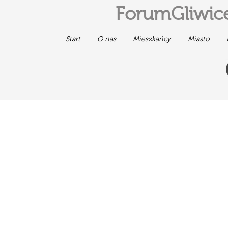
ForumGliwice
Start
O nas
Mieszkańcy
Miasto