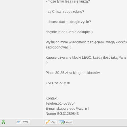
- może tylko leżą i się kurzą?
- są Ci już niepotrzebne?
- chcesz dać im drugie życie?
chętnie je od Ciebie odkupię :)
Wyślij do mnie wiadomość z zdjęciem i wagą klocków
zaproponować :)
Kupuje używane klocki LEGO, każdą ilość jaką Państ
:)
Płace 30-35 zł za kilogram klocków.
ZAPRASZAM !!!
Kontakt
Telefon:514573754
E-mail:skupujelego@wp, p l
Numer GG:31289843
Profil
PW
Email