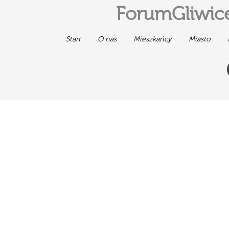
ForumGliwice
Start
O nas
Mieszkańcy
Miasto