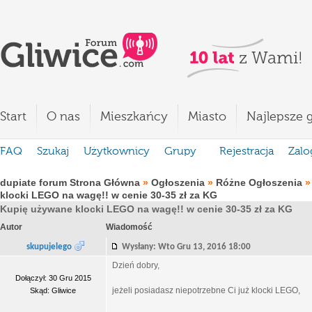
Start
O nas
Mieszkańcy
Miasto
Najlepsze g
FAQ
Szukaj
Użytkownicy
Grupy
Rejestracja
Zalo
dupiate forum Strona Główna
»
Ogłoszenia
»
Różne Ogłoszenia
klocki LEGO na wagę!! w cenie 30-35 zł za KG
Kupię używane klocki LEGO na wagę!! w cenie 30-35 zł za KG
Autor
Wiadomość
skupujelego
Wysłany: Wto Gru 13, 2016 18:00
Dzień dobry,
Dołączył: 30 Gru 2015
jeżeli posiadasz niepotrzebne Ci już klocki LEGO,
Skąd: Gliwice