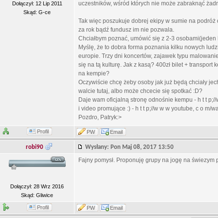
uczestników, wśród których nie może zabraknąć żad
Dołączył: 12 Lip 2011
Skąd: G-ce
Tak więc poszukuje dobrej ekipy w sumie na podróż d
za rok bądź fundusz im nie pozwala.
Chciałbym poznać, umówić się z 2-3 osobami(jeden ku
Myślę, że to dobra forma poznania kilku nowych ludzi
europie. Trzy dni koncertów, zajawek typu malowanie,
się na tą kulturę. Jak z kasą? 400zł bilet + transport
na kempie?
Oczywiście chcę żeby osoby jak już będą chciały jech
walcie tutaj, albo może chcecie się spotkać :D?
Daje wam oficjalną stronę odnośnie kempu - h t t p;/
i video promujące :) - h t t p;//w w w youtube, c o 
Pozdro, Patryk:>
Profil
PW
Email
robi90
Wysłany: Pon Maj 08, 2017 13:50
Fajny pomysł. Proponuję grupy na jogę na świezym 
Dołączył: 28 Wrz 2016
Skąd: Gliwice
Profil
PW
Email