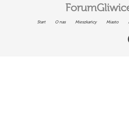
ForumGliwice
Start
O nas
Mieszkańcy
Miasto