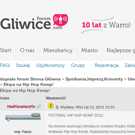
Start
O nas
Mieszkańcy
Miasto
Najlepsze g
FAQ
Szukaj
Użytkownicy
Grupy
Rejestracja
Zalo
dupiate forum Strona Główna
»
Spotkania,Imprezy,Koncerty
»
Umó
»
Ekipa na Hip Hop Kemp!
Ekipa na Hip Hop Kemp!
Autor
Wiadomość
MadFlavaHavyFlo
Wysłany: Wto Lip 12, 2011 13:55
FESTIWAL HIP HOP KEMP 2011r.
Na terenie dawnego lotniska w czeskim Hradec Král
festiwalu Hip Hop Kemp. Najbardziej muzyczna form
Imię: Patryk