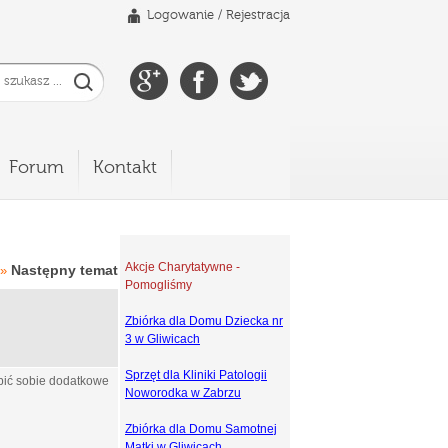
Logowanie
/
Rejestracja
Forum
Kontakt
Akcje Charytatywne -
Następny temat
»
Pomogliśmy
Zbiórka dla Domu Dziecka nr
3 w Gliwicach
Sprzęt dla Kliniki Patologii
obić sobie dodatkowe
Noworodka w Zabrzu
Zbiórka dla Domu Samotnej
Matki w Gliwicach