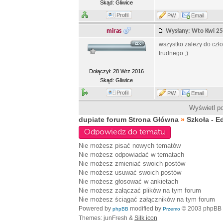
Skąd: Gliwice
Profil
PW
Email
miras
Wysłany: Wto Kwi 2
wszystko zalezy do czło
trudnego ;)
Dołączył: 28 Wrz 2016
Skąd: Gliwice
Profil
PW
Email
Wyświetl po
dupiate forum Strona Główna
»
Szkoła - E
Odpowiedz do tematu
Nie możesz
pisać nowych tematów
Nie możesz
odpowiadać w tematach
Nie możesz
zmieniać swoich postów
Nie możesz
usuwać swoich postów
Nie możesz
głosować w ankietach
Nie możesz
załączać plików na tym forum
Nie możesz
ściągać załączników na tym forum
Powered by
modified by
© 2003 phpBB
phpBB
Przemo
Themes: junFresh &
Silk icon