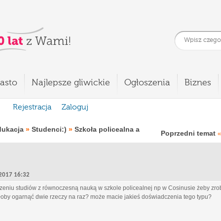
asto
Najlepsze gliwickie
Ogłoszenia
Biznes
Rejestracja
Zaloguj
dukacja
»
Studenci:)
»
Szkoła policealna a
Poprzedni temat
«
, 2017 16:32
ączeniu studiów z równoczesną nauką w szkole policealnej np w Cosinusie żeby zr
yłoby ogarnąć dwie rzeczy na raz? może macie jakieś doświadczenia tego typu?