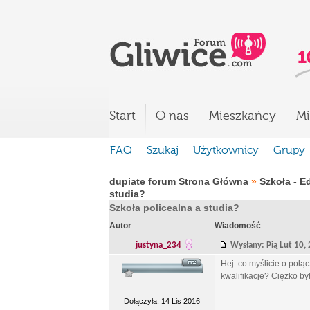
Start
O nas
Mieszkańcy
Mi
FAQ
Szukaj
Użytkownicy
Grupy
dupiate forum Strona Główna
»
Szkoła - E
studia?
Szkoła policealna a studia?
Autor
Wiadomość
justyna_234
Wysłany: Pią Lut 10
Hej. co myślicie o poł
kwalifikacje? Ciężko b
Dołączyła: 14 Lis 2016