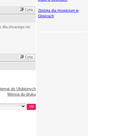
Cytuj
Zbiórka dla Hospicjum w
Gliwicach
ec dla chcacego nic
Cytuj
temat do Ulubionych
Wersja do druku