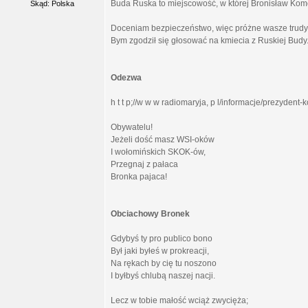
Buda Ruska to miejscowość, w której Bronisław Kom
Skąd: Polska
Doceniam bezpieczeństwo, więc próżne wasze trudy
Bym zgodził się głosować na kmiecia z Ruskiej Budy
Odezwa
h t t p;//w w w radiomaryja, p l/informacje/prezyden
Obywatelu!
Jeżeli dość masz WSI-oków
I wołomińskich SKOK-ów,
Przegnaj z pałaca
Bronka pajaca!
Obciachowy Bronek
Gdybyś ty pro publico bono
Był jaki byłeś w prokreacji,
Na rękach by cię tu noszono
I byłbyś chlubą naszej nacji.
Lecz w tobie małość wciąż zwycięża;