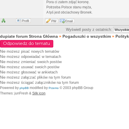
Pora ci zatem zdjąć koronę.
Potrzeba Polsce stanu męża,
A tyś jest obciachowy Bronek.
Profil
PW
Email
Wyświetl posty z ostatnich:
dupiate forum Strona Główna
»
Pogaduszki o wszystkim
»
Polity
Odpowiedz do tematu
Nie możesz
pisać nowych tematów
Nie możesz
odpowiadać w tematach
Nie możesz
zmieniać swoich postów
Nie możesz
usuwać swoich postów
Nie możesz
głosować w ankietach
Nie możesz
załączać plików na tym forum
Nie możesz
ściągać załączników na tym forum
Powered by
modified by
© 2003 phpBB Group
phpBB
Przemo
Themes: junFresh &
Silk icon