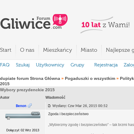
Start
O nas
Mieszkańcy
Miasto
Najlepsze g
FAQ
Szukaj
Użytkownicy
Grupy
Rejestracja
Zalo
dupiate forum Strona Główna
»
Pogaduszki o wszystkim
»
Polity
2015
Wybory prezydenckie 2015
Autor
Wiadomość
Benon
Wysłany: Czw Mar 26, 2015 00:52
Zgoda i bezpieczeństwo
„Wybierzmy zgodę i bezpieczeństwo” – tak brzmi ha
Dołączył: 02 Wrz 2013