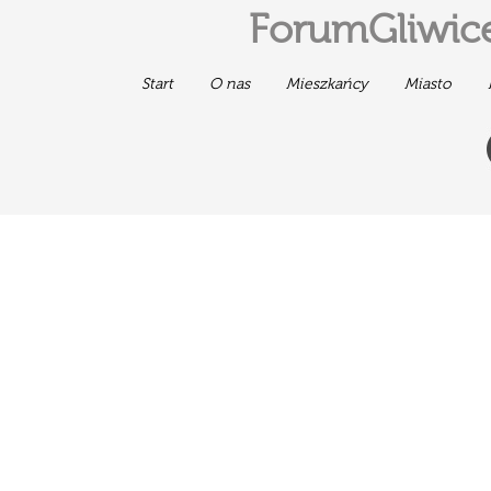
ForumGliwice
Start
O nas
Mieszkańcy
Miasto