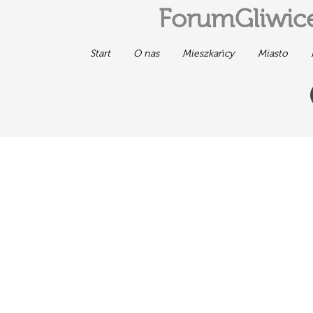
ForumGliwice
Start
O nas
Mieszkańcy
Miasto