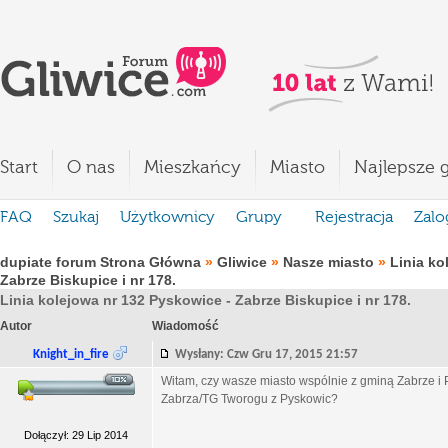
Start
O nas
Mieszkańcy
Miasto
Najlepsze g
FAQ
Szukaj
Użytkownicy
Grupy
Rejestracja
Zalo
dupiate forum Strona Główna
»
Gliwice
»
Nasze miasto
»
Linia ko
Zabrze Biskupice i nr 178.
Linia kolejowa nr 132 Pyskowice - Zabrze Biskupice i nr 178.
Autor
Wiadomość
Knight_in_fire
Wysłany: Czw Gru 17, 2015 21:57
Witam, czy wasze miasto wspólnie z gminą Zabrze i 
Zabrza/TG Tworogu z Pyskowic?
Dołączył: 29 Lip 2014