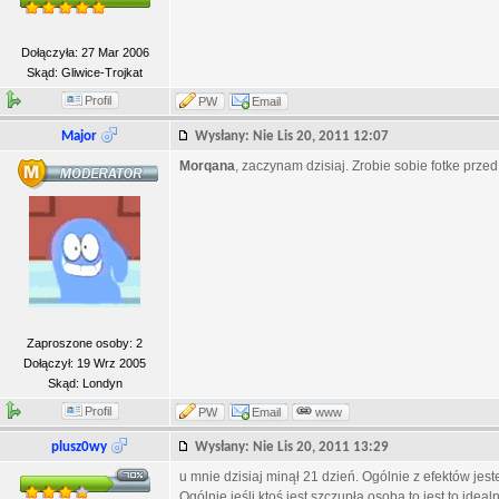
Dołączyła: 27 Mar 2006
Skąd: Gliwice-Trojkat
Profil
PW
Email
Major
Wysłany: Nie Lis 20, 2011 12:07
Morqana
, zaczynam dzisiaj. Zrobie sobie fotke przed i
Zaproszone osoby: 2
Dołączył: 19 Wrz 2005
Skąd: Londyn
Profil
PW
Email
www
plusz0wy
Wysłany: Nie Lis 20, 2011 13:29
u mnie dzisiaj minął 21 dzień. Ogólnie z efektów jes
Ogólnie jeśli ktoś jest szczupłą osobą to jest to ideal