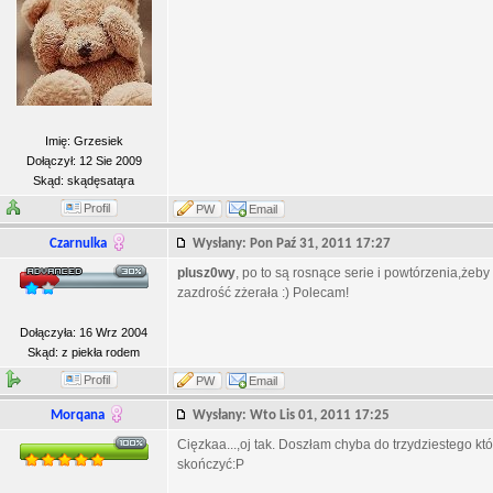
Imię: Grzesiek
Dołączył: 12 Sie 2009
Skąd: skądęsatąra
Profil
PW
Email
Czarnulka
Wysłany: Pon Paź 31, 2011 17:27
plusz0wy
, po to są rosnące serie i powtórzenia,żeb
zazdrość zżerała :) Polecam!
Dołączyła: 16 Wrz 2004
Skąd: z piekła rodem
Profil
PW
Email
Morqana
Wysłany: Wto Lis 01, 2011 17:25
Cięzkaa...,oj tak. Doszłam chyba do trzydziestego któ
skończyć:P