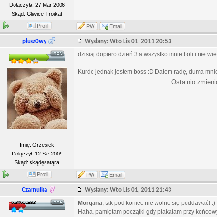
Dołączyła: 27 Mar 2006
Skąd: Gliwice-Trojkat
Profil
PW
Email
plusz0wy
Wysłany: Wto Lis 01, 2011 20:53
dzisiaj dopiero dzień 3 a wszystko mnie boli i nie w
Kurde jednak jestem boss :D Dałem radę, duma mni
Ostatnio zmieni
Imię: Grzesiek
Dołączył: 12 Sie 2009
Skąd: skądęsatąra
Profil
PW
Email
Czarnulka
Wysłany: Wto Lis 01, 2011 21:43
Morqana
, tak pod koniec nie wolno się poddawać! :)
Haha, pamiętam początki gdy płakałam przy końcowych