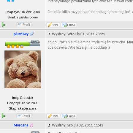
intensywnego powtarzania tych ćwiczeń, nawet codzien
Ja sobie kilka razy porządnie naciągnęłam mięsień, al
Dołączyła: 16 Wrz 2004
Skąd: z piekła rodem
Profil
PW
Email
plusz0wy
Wysłany: Wto Lis 01, 2011 23:21
co do urazu nie miałem na myśli mięśni brzucha. Mam
coś odzywa :/ Ale też się nie poddaję :)
Imię: Grzesiek
Dołączył: 12 Sie 2009
Skąd: skądęsatąra
Profil
PW
Email
Morqana
Wysłany: Sro Lis 02, 2011 11:43