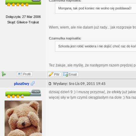
Czarnulka napisał/a:
Morqana, tak pod koniec nie wolno się poddawać!
Dołączyła: 27 Mar 2006
Skąd: Gliwice-Trojkat
Wiem, wiem, ale nie dalam już rady... jak rozgrzeje 
Czarnulka napisał/a:
Szkoda jest robić weidera i nie dojść choć raz do ko
Tez żałuje, ale myślę, że następnym razem prędzej pad
Profil
PW
Email
plusz0wy
Wysłany: Sro Lis 09, 2011 19:45
dzisiaj dzień 9 :) I muszę przyznać, że efekty już jaki
więcej siły w tym czymś okrąglastym na dole :) Na ra