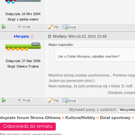
Dołączyła: 16 Wrz 2004
Skąd: z piekła rodem
Profil
PW
Email
Morqana
Wysłany: Wto Lis 22, 2011 12:46
Major napisał/a:
Jak u Ciebie Morqana, odpalilas machine?
Dołączyła: 27 Mar 2006
Skąd: Gliwice-Trojkat
Machina dzisiaj została uruchomiona... Pomimo rozgrz
Jestem po pierwszym dniu!:)
Mam nadzieję, że jutro podniosę się z łóżka :D :rotfl:
Ostatnio zmien
Profil
PW
Email
Wyświetl posty z ostatnich:
dupiate forum Strona Główna
»
Kultura/Hobby
»
Dział sportowy
Odpowiedz do tematu
Nie możesz
pisać nowych tematów