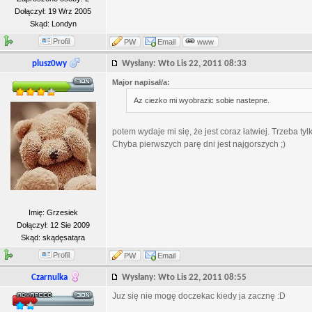
Dołączył: 19 Wrz 2005
Skąd: Londyn
Profil
PW
Email
www
plusz0wy
Wysłany: Wto Lis 22, 2011 08:33
Major napisał/a:
Az ciezko mi wyobrazic sobie nastepne.
potem wydaje mi się, że jest coraz łatwiej. Trzeba ty
Chyba pierwszych parę dni jest najgorszych ;)
Imię: Grzesiek
Dołączył: 12 Sie 2009
Skąd: skądęsatąra
Profil
PW
Email
Czarnulka
Wysłany: Wto Lis 22, 2011 08:55
Juz się nie mogę doczekac kiedy ja zacznę :D