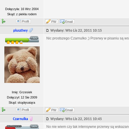
Dołączyła: 16 Wrz 2004
Skąd: z piekła rodem
Profil
PW
Email
plusz0wy
Wysłany: Wto Lis 22, 2011 10:15
Nic prostszego Czarnulko ;) Przerwy w pisaniu są w
Imię: Grzesiek
Dołączył: 12 Sie 2009
Skąd: skądęsatąra
Profil
PW
Email
Czarnulka
Wysłany: Wto Lis 22, 2011 10:45
No nie wiem czy tak intensywne przerwy są wskazane 