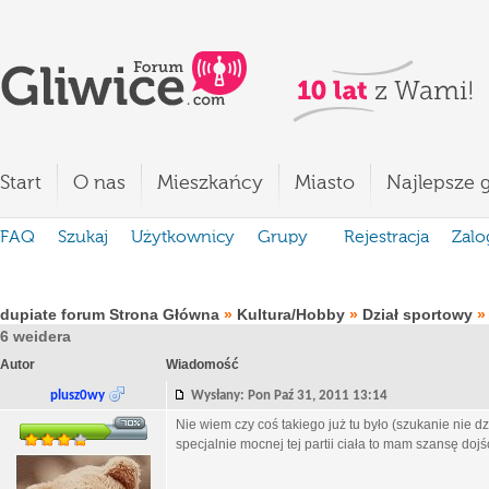
Start
O nas
Mieszkańcy
Miasto
Najlepsze g
FAQ
Szukaj
Użytkownicy
Grupy
Rejestracja
Zalo
dupiate forum Strona Główna
»
Kultura/Hobby
»
Dział sportowy
6 weidera
Autor
Wiadomość
plusz0wy
Wysłany: Pon Paź 31, 2011 13:14
Nie wiem czy coś takiego już tu było (szukanie nie dzi
specjalnie mocnej tej partii ciała to mam szansę doj