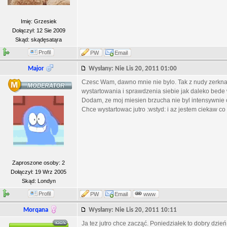
Imię: Grzesiek
Dołączył: 12 Sie 2009
Skąd: skądęsatąra
Profil
PW
Email
Major
Wysłany: Nie Lis 20, 2011 01:00
Czesc Wam, dawno mnie nie bylo. Tak z nudy zerknal
wystartowania i sprawdzenia siebie jak daleko bede 
Dodam, ze moj miesien brzucha nie byl intensywnie c
Chce wystartowac jutro :wstyd: i az jestem ciekaw co
Zaproszone osoby: 2
Dołączył: 19 Wrz 2005
Skąd: Londyn
Profil
PW
Email
www
Morqana
Wysłany: Nie Lis 20, 2011 10:11
Ja tez jutro chce zacząć. Poniedziałek to dobry dzień