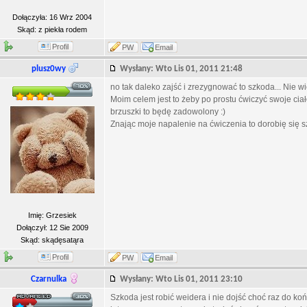
Dołączyła: 16 Wrz 2004
Skąd: z piekła rodem
Profil
PW
Email
plusz0wy
Wysłany: Wto Lis 01, 2011 21:48
no tak daleko zajść i zrezygnować to szkoda... Nie 
Moim celem jest to żeby po prostu ćwiczyć swoje ciał
brzuszki to będę zadowolony :)
Znając moje napalenie na ćwiczenia to dorobię się s
Imię: Grzesiek
Dołączył: 12 Sie 2009
Skąd: skądęsatąra
Profil
PW
Email
Czarnulka
Wysłany: Wto Lis 01, 2011 23:10
Szkoda jest robić weidera i nie dojść choć raz do k