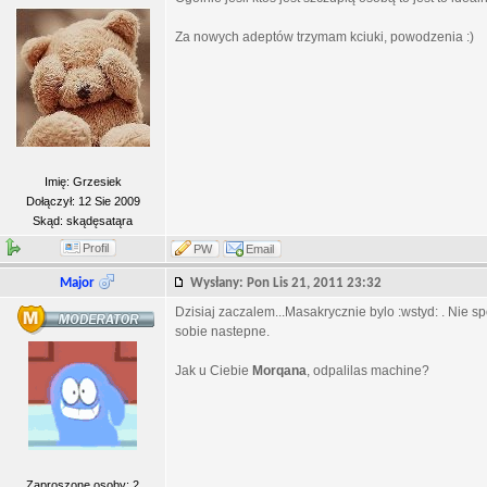
Za nowych adeptów trzymam kciuki, powodzenia :)
Imię: Grzesiek
Dołączył: 12 Sie 2009
Skąd: skądęsatąra
Profil
PW
Email
Major
Wysłany: Pon Lis 21, 2011 23:32
Dzisiaj zaczalem...Masakrycznie bylo :wstyd: . Nie 
sobie nastepne.
Jak u Ciebie
Morqana
, odpalilas machine?
Zaproszone osoby: 2