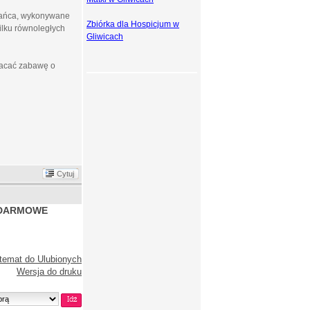
 tańca, wykonywane
Zbiórka dla Hospicjum w
kilku równoległych
Gliwicach
ogacać zabawę o
Cytuj
DARMOWE
temat do Ulubionych
Wersja do druku