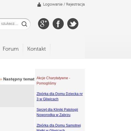
Logowanie
/
Rejestracja
Forum
Kontakt
Akcje Charytatywne -
Następny temat
»
Pomogliśmy
Zbiórka dla Domu Dziecka nr
3 w Gliwicach
Sprzęt dla Kliniki Patologii
Noworodka w Zabrzu
Zbiórka dla Domu Samotnej
Matki w Gliwicach