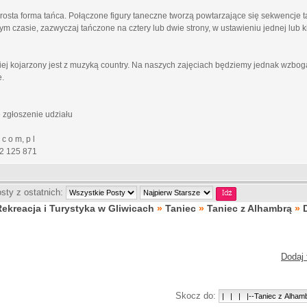
 prosta forma tańca. Połączone figury taneczne tworzą powtarzające się sekwencje
ym czasie, zazwyczaj tańczone na cztery lub dwie strony, w ustawieniu jednej lub 
ciej kojarzony jest z muzyką country. Na naszych zajęciach będziemy jednak wzb
e.
 zgłoszenie udziału
c o m, p l
82 125 871
sty z ostatnich:
Rekreacja i Turystyka w Gliwicach
»
Taniec
»
Taniec z Alhambrą
»
Dodaj 
Skocz do: