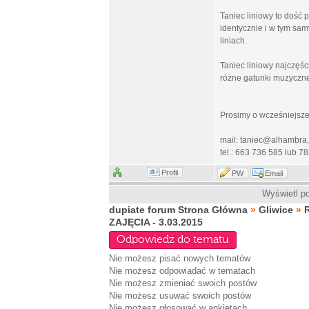
Taniec liniowy to dość
identycznie i w tym sam
liniach.
Taniec liniowy najczęś
różne gatunki muzyczn
Prosimy o wcześniejsze
mail: taniec@alhambra, 
tel.: 663 736 585 lub 7
Profil
PW
Email
Wyświetl po
dupiate forum Strona Główna
»
Gliwice
»
ZAJĘCIA - 3.03.2015
Odpowiedz do tematu
Nie możesz
pisać nowych tematów
Nie możesz
odpowiadać w tematach
Nie możesz
zmieniać swoich postów
Nie możesz
usuwać swoich postów
Nie możesz
głosować w ankietach