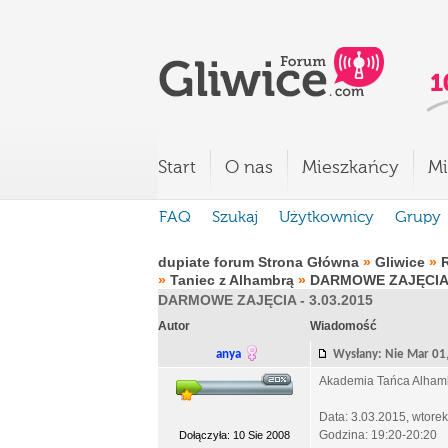
Start
O nas
Mieszkańcy
Mi
FAQ
Szukaj
Użytkownicy
Grupy
dupiate forum Strona Główna
»
Gliwice
»
»
Taniec z Alhambrą
»
DARMOWE ZAJĘCIA -
DARMOWE ZAJĘCIA - 3.03.2015
Autor
Wiadomość
anya
Wysłany: Nie Mar 0
Akademia Tańca Alha
Data: 3.03.2015, wtorek
Godzina: 19:20-20:20
Dołączyła: 10 Sie 2008