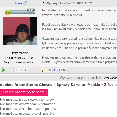
hosik
Wysłany: Sob Cze 13, 2009 21:21
hahahahaha..... wypowiedź przedmówcy jest dość konk
zawsze pozostanie niedosyt...
Facet posiadający dwie lewe ręce może jakoś przetrwa
ideałów bo świat byłby monotonny... choć sami sobie
Czasami na pozór banalny problem Nas przerasta... d
tylko na tym żeby powiesić go na haczyku.... trzeba 
kosteczek etc... może nie przynieść pożądanych efekt
Imię: Maciek
Nasuwa się pytanie.... ile Ty jesteś wstanie zrobić m
Dołączył: 01 Cze 2009
siebie... wymienisz mi żarówkę w aucie bo z przykro
Skąd: z szarego końca...
Profil
PW
Email
Wyświetl posty z ostatnich:
dupiate forum Strona Główna
»
Sprawy Damsko- Męskie
»
Z życia
Odpowiedz do tematu
Nie możesz
pisać nowych tematów
Nie możesz
odpowiadać w tematach
Nie możesz
zmieniać swoich postów
Nie możesz
usuwać swoich postów