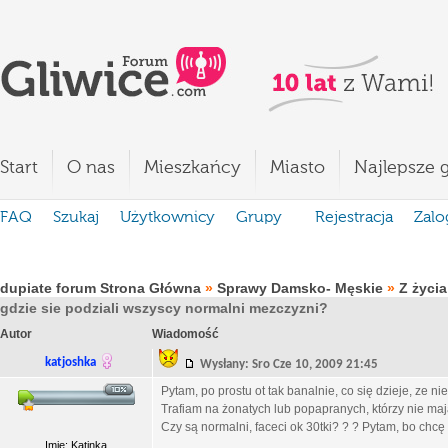
Start
O nas
Mieszkańcy
Miasto
Najlepsze g
FAQ
Szukaj
Użytkownicy
Grupy
Rejestracja
Zalo
dupiate forum Strona Główna
»
Sprawy Damsko- Męskie
»
Z życia
gdzie sie podziali wszyscy normalni mezczyzni?
Autor
Wiadomość
katjoshka
Wysłany: Sro Cze 10, 2009 21:45
Pytam, po prostu ot tak banalnie, co się dzieje, ze n
Trafiam na żonatych lub popapranych, którzy nie ma
Czy są normalni, faceci ok 30tki? ? ? Pytam, bo chcę
Imię: Katinka