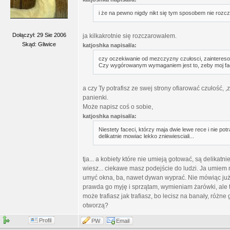
i że na pewno nigdy nikt się tym sposobem nie rozcza
Dołączył: 29 Sie 2006
ja kilkakrotnie się rozczarowałem.
Skąd: Gliwice
katjoshka napisał/a:
czy oczekiwanie od mezczyzny czułosci, zaintereso
Czy wygórowanym wymaganiem jest to, zeby moj fac
a czy Ty potrafisz ze swej strony ofiarować czułość, 
panienki.
Może napisz coś o sobie,
katjoshka napisał/a:
Niestety faceci, którzy maja dwie lewe rece i nie pot
delikatnie mowiac lekko zniewiesciali...
tja... a kobiety które nie umieją gotować, są delikatn
wiesz... ciekawe masz podejście do ludzi. Ja umiem np
umyć okna, ba, nawet dywan wyprać. Nie mówiąc już 
prawda go myję i sprzątam, wymieniam żarówki, ale 
może trafiasz jak trafiasz, bo lecisz na banały, różn
otworzą?
Profil
PW
Email