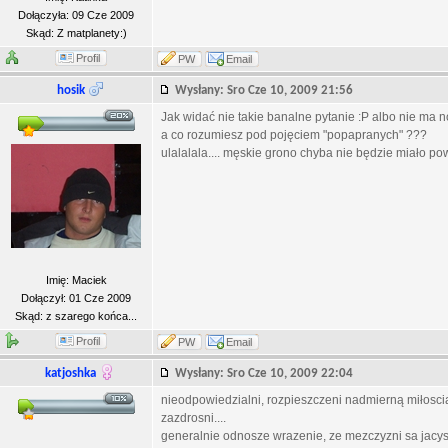
Dołączyła: 09 Cze 2009
Skąd: Z matplanety:)
Profil
PW
Email
hosik
Wysłany: Sro Cze 10, 2009 21:56
Jak widać nie takie banalne pytanie :P albo nie ma no
a co rozumiesz pod pojęciem "popapranych" ???
ulalalala.... męskie grono chyba nie będzie miało p
Imię: Maciek
Dołączył: 01 Cze 2009
Skąd: z szarego końca...
Profil
PW
Email
katjoshka
Wysłany: Sro Cze 10, 2009 22:04
nieodpowiedzialni, rozpieszczeni nadmierną miłosc
zazdrosni....
generalnie odnosze wrazenie, ze mezczyzni sa jacys 