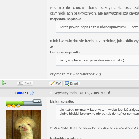
w sumie nie...choc wiadomo - kazdy ma slabosci...za
czynnościach praktycznych, ale najwazniejsza chyba j
katjoshka napisał/a:
Teraz pewnie napiszesz o równouprawnieniu.... prze
a tak ! w związku sie trzeba uzupelniac, jak kobita w
;p
Harcerka napisał/a:
wszyscy faceci sa generalnie nienormalni:)
czy męża też w to wliczasz ? ;)
Profil
PW
Email
Lama71
Wysłany: Sob Cze 13, 2009 20:16
kisia napisał/a:
ale każdy normalny facet w tym wieku jest już zajęty.
siebie bliskiej kobiety, to chyba tak do końca normaln
wiesz kisia, ma mój spaczony gust, to działa w obie s
katjoshka napisał/a: