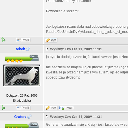
Odpowiedz należy do Ciebie.....
Powodzenia :oczami:
Jak będziesz rozmyślała nad odpowiedzią proponuję w
l/audio/0bcUmUnDyMy/danuta_rinn_-_gdzie_ci_mezcz
Profil
PW
sebek
Wysłany: Czw Cze 11, 2009 11:31
ja bym tu dodał jeszcze to, że facet zawsze jest dzie
nie sądziłem że mojemu ojcu (trochę lat już ma) bę
kwestia że ja przeginam już z tym autem, ojciec odpuś
sposób :zawstydzony:
Dołączył: 28 Paź 2008
Skąd: daleka
Profil
PW
Email
Grabarz
Wysłany: Czw Cze 11, 2009 11:31
Generalnie zgadzam się z Kisią - jeśli facet (ale w su