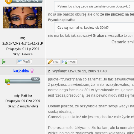
Pytam, bo chcę zeby sie żeńskie grono oburzyło:)
no ja się bardzo oburzę ale o to
że nie piszesz na t
Frycek napisał/a:
Czy są normalne, kobiety ok 30tki?
nie ma bo tak jak zauważył
Grabarz
, wszystko to co
Imię:
Ostatnio zmi
2x5,3x7,3x9,4x7,3x4,1x2 :P
Dołączyła: 01 Lip 2004
Skąd: Gliwice
Profil
PW
Email
katjoshka
Wysłany: Czw Cze 11, 2009 17:43
[quote="trunks"]haha co za temat...to taki zawaluo
Z przykroscia stwierdzam, że mnie rozszyfrowałes, 
normalnego faceta ok 30 i w tym własnie celu jeste
jest rzeczą przecudną i że na pewno nigdy nikt się t
Imię: Katinka
Dołączyła: 09 Cze 2009
Dodam jeszcze, że oczywiscie znam swoje wady i na w
Skąd: Z matplanety:)
osobą idealną...
Coreczką tatusia też nie jestem, chociaz całe życie ch
Po prostu może faktycznie źle trafiam, ale ta normaln
widzę, po moich znajomych, męzach kolezanek, albo 