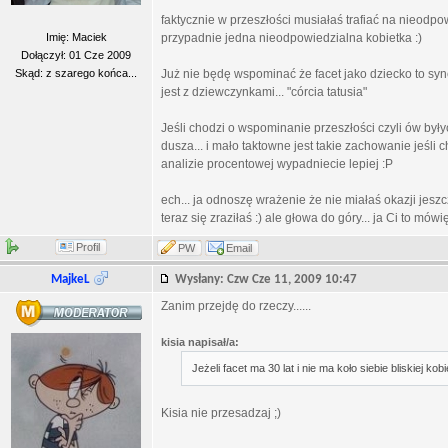
faktycznie w przeszłości musiałaś trafiać na nieodp
Imię: Maciek
przypadnie jedna nieodpowiedzialna kobietka :)
Dołączył: 01 Cze 2009
Skąd: z szarego końca...
Już nie będę wspominać że facet jako dziecko to syne
jest z dziewczynkami... "córcia tatusia"
Jeśli chodzi o wspominanie przeszłości czyli ów były
dusza... i mało taktowne jest takie zachowanie jeśli c
analizie procentowej wypadniecie lepiej :P
ech... ja odnoszę wrażenie że nie miałaś okazji jesz
teraz się zraziłaś :) ale głowa do góry... ja Ci to mówi
Profil
PW
Email
MajkeL
Wysłany: Czw Cze 11, 2009 10:47
Zanim przejdę do rzeczy......
kisia napisał/a:
Jeżeli facet ma 30 lat i nie ma koło siebie bliskiej ko
Kisia nie przesadzaj ;)