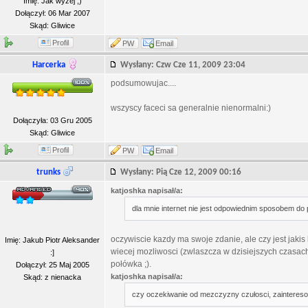
Imię: Jak wyżej ;)
Dołączył: 06 Mar 2007
Skąd: Gliwice
Profil
PW
Email
Harcerka
Wysłany: Czw Cze 11, 2009 23:04
podsumowujac....
wszyscy faceci sa generalnie nienormalni:)
Dołączyła: 03 Gru 2005
Skąd: Gliwice
Profil
PW
Email
trunks
Wysłany: Pią Cze 12, 2009 00:16
katjoshka napisał/a:
dla mnie internet nie jest odpowiednim sposobem d
oczywiscie kazdy ma swoje zdanie, ale czy jest jak
Imię: Jakub Piotr Aleksander
wiecej mozliwosci (zwlaszcza w dzisiejszych czasach)
:]
połówka ;).
Dołączył: 25 Maj 2005
katjoshka napisał/a:
Skąd: z nienacka
czy oczekiwanie od mezczyzny czułosci, zaintereso