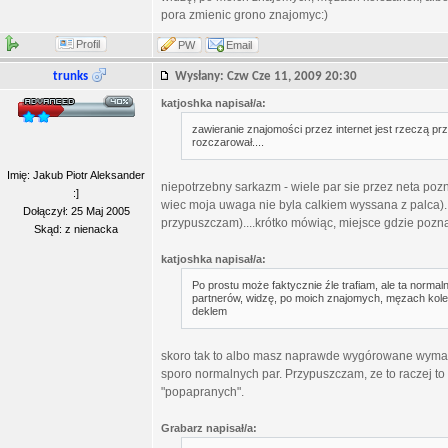
pora zmienic grono znajomyc:)
Profil
PW
Email
trunks
Wysłany: Czw Cze 11, 2009 20:30
katjoshka napisał/a:
zawieranie znajomości przez internet jest rzeczą pr
rozczarował....
Imię: Jakub Piotr Aleksander
niepotrzebny sarkazm - wiele par sie przez neta po
:]
wiec moja uwaga nie byla calkiem wyssana z palca).
Dołączył: 25 Maj 2005
przypuszczam)....krótko mówiąc, miejsce gdzie poznaje
Skąd: z nienacka
katjoshka napisał/a:
Po prostu może faktycznie źle trafiam, ale ta normaln
partnerów, widzę, po moich znajomych, męzach kole
deklem
skoro tak to albo masz naprawde wygórowane wymag
sporo normalnych par. Przypuszczam, ze to raczej to
"popapranych".
Grabarz napisał/a: