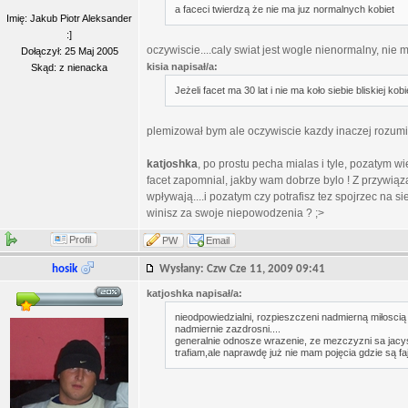
a faceci twierdzą że nie ma juz normalnych kobiet
Imię: Jakub Piotr Aleksander
:]
oczywiscie....caly swiat jest wogle nienormalny, nie m
Dołączył: 25 Maj 2005
kisia napisał/a:
Skąd: z nienacka
Jeżeli facet ma 30 lat i nie ma koło siebie bliskiej ko
plemizował bym ale oczywiscie kazdy inaczej rozumi
katjoshka
, po prostu pecha mialas i tyle, pozatym 
facet zapomnial, jakby wam dobrze bylo ! Z przywią
wpływają....i pozatym czy potrafisz tez spojrzec na si
winisz za swoje niepowodzenia ? ;>
Profil
PW
Email
hosik
Wysłany: Czw Cze 11, 2009 09:41
katjoshka napisał/a:
nieodpowiedzialni, rozpieszczeni nadmierną miłosci
nadmiernie zazdrosni....
generalnie odnosze wrazenie, ze mezczyzni sa jacys
trafiam,ale naprawdę już nie mam pojęcia gdzie są fajn