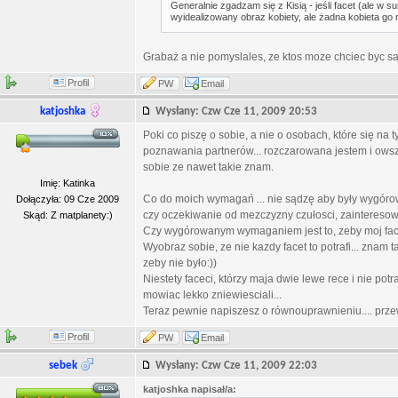
Generalnie zgadzam się z Kisią - jeśli facet (ale w su
wyidealizowany obraz kobiety, ale żadna kobieta go n
Grabaż a nie pomyslales, ze ktos moze chciec byc s
Profil
PW
Email
katjoshka
Wysłany: Czw Cze 11, 2009 20:53
Poki co piszę o sobie, a nie o osobach, które się na
poznawania partnerów... rozczarowana jestem i owsz
sobie ze nawet takie znam.
Imię: Katinka
Co do moich wymagań ... nie sądzę aby były wygórow
Dołączyła: 09 Cze 2009
czy oczekiwanie od mezczyzny czułosci, zainteresow
Skąd: Z matplanety:)
Czy wygórowanym wymaganiem jest to, zeby moj face
Wyobraz sobie, ze nie kazdy facet to potrafi... znam
zeby nie było:))
Niestety faceci, którzy maja dwie lewe rece i nie potr
mowiac lekko zniewiesciali...
Teraz pewnie napiszesz o równouprawnieniu.... prze
Profil
PW
Email
sebek
Wysłany: Czw Cze 11, 2009 22:03
katjoshka napisał/a: