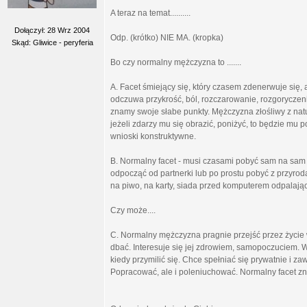
A teraz na temat..........
Dołączył: 28 Wrz 2004
Odp. (krótko) NIE MA. (kropka)
Skąd: Gliwice - peryferia
Bo czy normalny mężczyzna to .......
A. Facet śmiejący się, który czasem zdenerwuje się, 
odczuwa przykrość, ból, rozczarowanie, rozgoryczeni
znamy swoje słabe punkty. Mężczyzna złośliwy z natu
jeżeli zdarzy mu się obrazić, poniżyć, to będzie mu
wnioski konstruktywne.
B. Normalny facet - musi czasami pobyć sam na sam
odpocząć od partnerki lub po prostu pobyć z przyrodą
na piwo, na karty, siada przed komputerem odpalaj
Czy może....
C. Normalny mężczyzna pragnie przejść przez życie w
dbać. Interesuje się jej zdrowiem, samopoczuciem. W
kiedy przymilić się. Chce spełniać się prywatnie i 
Popracować, ale i poleniuchować. Normalny facet zn