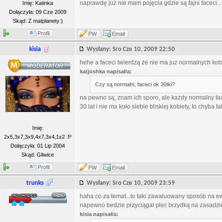
naprawdę już nie mam pojęcia gdzie są fajni faceci...
Imię: Katinka
Dołączyła: 09 Cze 2009
Skąd: Z matplanety:)
Profil
PW
Email
kisia
Wysłany: Sro Cze 10, 2009 22:50
hehe a faceci twierdzą że nie ma juz normalnych kob
katjoshka napisał/a:
Czy są normalni, faceci ok 30tki?
na pewno są, znam ich sporo, ale każdy normalny face
30 lat i nie ma koło siebie bliskiej kobiety, to chyba t
Imię:
2x5,3x7,3x9,4x7,3x4,1x2 :P
Dołączyła: 01 Lip 2004
Skąd: Gliwice
Profil
PW
Email
trunks
Wysłany: Sro Cze 10, 2009 23:59
haha co za temat...to taki zawaluowany sposób na e
napewno bedzie przyciągał płec brzydką na zasadzie 
kisia napisał/a: