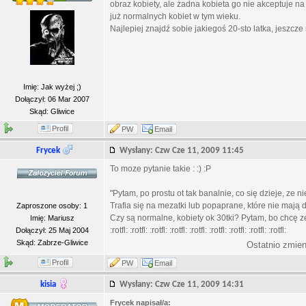
obraz kobiety, ale żadna kobieta go nie akceptuje na 
już normalnych kobiet w tym wieku.
Najlepiej znajdź sobie jakiegoś 20-sto latka, jeszcze 
Imię: Jak wyżej ;)
Dołączył: 06 Mar 2007
Skąd: Gliwice
Profil
PW
Email
Frycek
Wysłany: Czw Cze 11, 2009 11:45
To moze pytanie takie : :) :P
"Pytam, po prostu ot tak banalnie, co się dzieje, ze 
Trafia się na mezatki lub popaprane, które nie mają
Zaproszone osoby: 1
Czy są normalne, kobiety ok 30tki? Pytam, bo chcę z
Imię: Mariusz
:rotfl: :rotfl: :rotfl: :rotfl: :rotfl: :rotfl: :rotfl: :rotfl: :rotfl:
Dołączył: 25 Maj 2004
Skąd: Zabrze-Gliwice
Ostatnio zmien
Profil
PW
Email
kisia
Wysłany: Czw Cze 11, 2009 14:31
Frycek napisał/a: