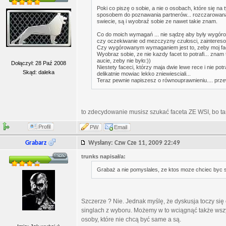
Poki co piszę o sobie, a nie o osobach, które się na 
sposobem do poznawania partnerów... rozczarowana
swiecie, są i wyobraź sobie ze nawet takie znam.
Co do moich wymagań ... nie sądzę aby były wygórow
czy oczekiwanie od mezczyzny czułosci, zaintereso
Czy wygórowanym wymaganiem jest to, zeby moj fac
Wyobraz sobie, ze nie kazdy facet to potrafi... zna
aucie, zeby nie było:))
Dołączył: 28 Paź 2008
Niestety faceci, którzy maja dwie lewe rece i nie pot
Skąd: daleka
delikatnie mowiac lekko zniewiesciali...
Teraz pewnie napiszesz o równouprawnieniu.... prze
to zdecydowanie musisz szukać faceta ZE WSI, bo tam
Profil
PW
Email
Grabarz
Wysłany: Czw Cze 11, 2009 22:49
trunks napisał/a:
Grabaż a nie pomyslales, ze ktos moze chciec byc
Szczerze ? Nie. Jednak myślę, że dyskusja toczy się 
singlach z wyboru. Możemy w to wciągnąć także wszys
osoby, które nie chcą być same a są.