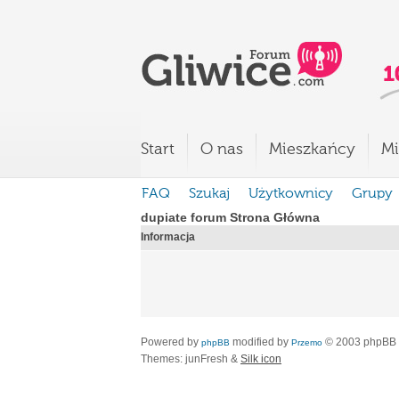
Start
O nas
Mieszkańcy
Mi
FAQ
Szukaj
Użytkownicy
Grupy
dupiate forum Strona Główna
Informacja
Powered by
modified by
© 2003 phpBB
phpBB
Przemo
Themes: junFresh &
Silk icon