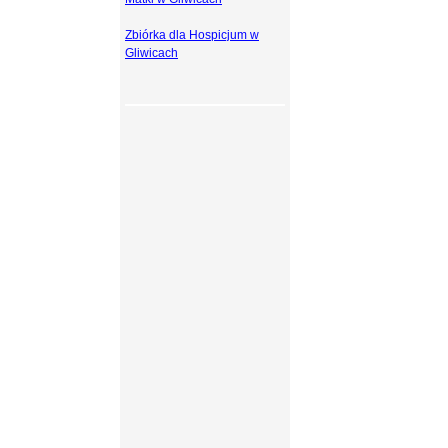
Zbiórka dla Hospicjum w
Gliwicach