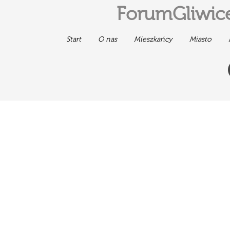
ForumGliwice
Start
O nas
Mieszkańcy
Miasto