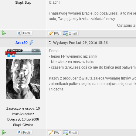
[ciach]
Skąd: Stąd
i naprawdę wymień Bracie, bo pożałujesz.. a to nie 
auta, Twojej jazdy trzeba zakładać nowy
Ostatnio 
Profil
PW
Email
Arex30
Wysłany: Pon Lut 29, 2016 18:38
Primo:
- lepiej FP wymienić niż silnik
- Nie wiesz co masz w baku
- czasem tankujesz coś co nie do końca jest paliwem
Każdy z producentów auta zaleca wymianę filtrów w
zbiornikach paliwa często na dnie pojawia się osad 
i filozofia.
Zaproszone osoby: 10
Imię: Arkadiusz
Dołączył: 18 Lip 2006
Skąd: Gliwice
Profil
PW
Email