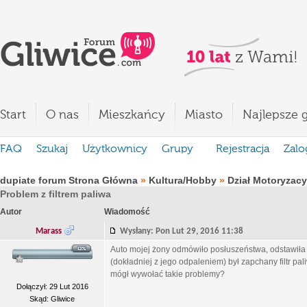
Start
O nas
Mieszkańcy
Miasto
Najlepsze g
FAQ
Szukaj
Użytkownicy
Grupy
Rejestracja
Zalo
dupiate forum Strona Główna
»
Kultura/Hobby
»
Dział Motoryzacy
Problem z filtrem paliwa
Autor
Wiadomość
Marass
Wysłany: Pon Lut 29, 2016 11:38
Auto mojej żony odmówiło posłuszeństwa, odstawił
(dokładniej z jego odpaleniem) był zapchany filtr paliw
mógł wywołać takie problemy?
Dołączył: 29 Lut 2016
Skąd: Gliwice