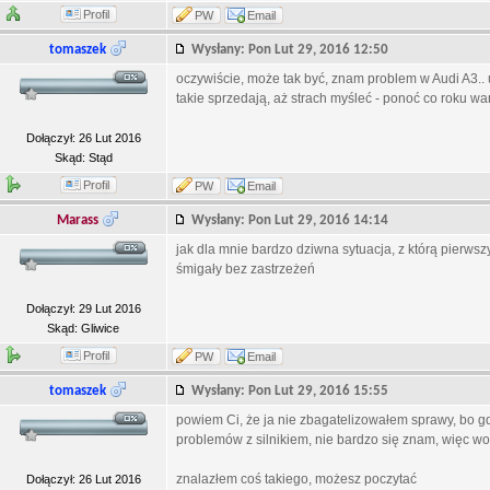
Profil
PW
Email
tomaszek
Wysłany: Pon Lut 29, 2016 12:50
oczywiście, może tak być, znam problem w Audi A3.. 
takie sprzedają, aż strach myśleć - ponoć co roku wart
Dołączył: 26 Lut 2016
Skąd: Stąd
Profil
PW
Email
Marass
Wysłany: Pon Lut 29, 2016 14:14
jak dla mnie bardzo dziwna sytuacja, z którą pierwszy
śmigały bez zastrzeżeń
Dołączył: 29 Lut 2016
Skąd: Gliwice
Profil
PW
Email
tomaszek
Wysłany: Pon Lut 29, 2016 15:55
powiem Ci, że ja nie zbagatelizowałem sprawy, bo gd
problemów z silnikiem, nie bardzo się znam, więc wo
znalazłem coś takiego, możesz poczytać
Dołączył: 26 Lut 2016