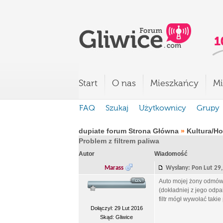
Start
O nas
Mieszkańcy
Mi
FAQ
Szukaj
Użytkownicy
Grupy
dupiate forum Strona Główna
»
Kultura/H
Problem z filtrem paliwa
Autor
Wiadomość
Marass
Wysłany: Pon Lut 2
Auto mojej żony odmów
(dokładniej z jego odpal
filtr mógł wywołać taki
Dołączył: 29 Lut 2016
Skąd: Gliwice