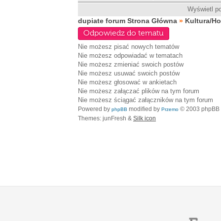
Wyświetl po
dupiate forum Strona Główna
»
Kultura/H
Odpowiedz do tematu
Nie możesz
pisać nowych tematów
Nie możesz
odpowiadać w tematach
Nie możesz
zmieniać swoich postów
Nie możesz
usuwać swoich postów
Nie możesz
głosować w ankietach
Nie możesz
załączać plików na tym forum
Nie możesz
ściągać załączników na tym forum
Powered by
modified by
© 2003 phpBB
phpBB
Przemo
Themes: junFresh &
Silk icon