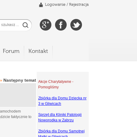
Logowanie
/
Rejestracja
Forum
Kontakt
Następny temat
»
Akcje Charytatywne -
Pomogliśmy
Zbiórka dla Domu Dziecka nr
3 w Gliwicach
z samochodem
Sprzęt dla Kliniki Patologii
dzicie faktycznie to
Noworodka w Zabrzu
Zbiórka dla Domu Samotnej
Matki w Gliwicach