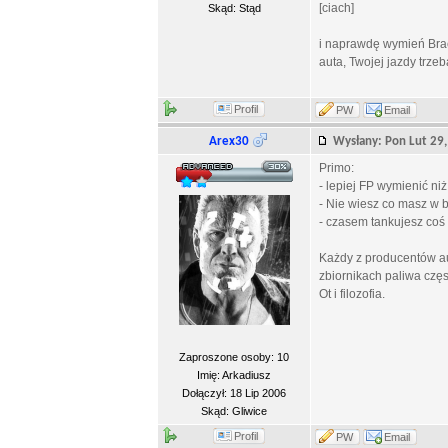
[ciach]
Skąd: Stąd
i naprawdę wymień Braci
auta, Twojej jazdy trze
Profil
PW
Email
Arex30
Wysłany: Pon Lut 2
Primo:
- lepiej FP wymienić niż 
- Nie wiesz co masz w 
- czasem tankujesz coś 
Każdy z producentów au
zbiornikach paliwa czę
Ot i filozofia.
Zaproszone osoby: 10
Imię: Arkadiusz
Dołączył: 18 Lip 2006
Skąd: Gliwice
Profil
PW
Email