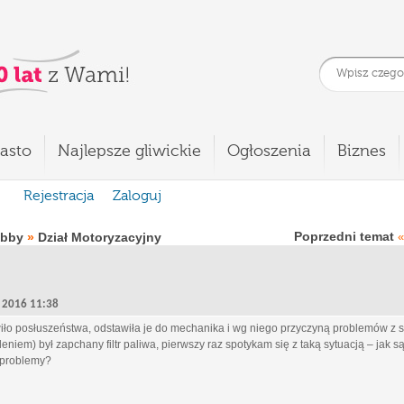
asto
Najlepsze gliwickie
Ogłoszenia
Biznes
Rejestracja
Zaloguj
Poprzedni temat
obby
»
Dział Motoryzacyjny
«
9, 2016 11:38
iło posłuszeństwa, odstawiła je do mechanika i wg niego przyczyną problemów 
eniem) był zapchany filtr paliwa, pierwszy raz spotykam się z taką sytuacją – jak są
e problemy?