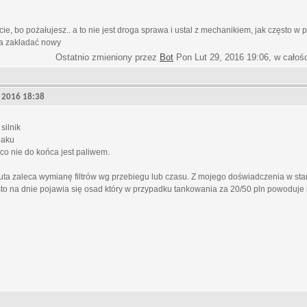
e, bo pożałujesz.. a to nie jest droga sprawa i ustal z mechanikiem, jak często w
ba zakładać nowy
Ostatnio zmieniony przez
Bot
Pon Lut 29, 2016 19:06, w całoś
9, 2016 18:38
silnik
baku
co nie do końca jest paliwem.
ta zaleca wymianę filtrów wg przebiegu lub czasu. Z mojego doświadczenia w st
sto na dnie pojawia się osad który w przypadku tankowania za 20/50 pln powoduje 