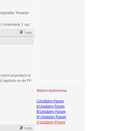
 przypadku Twojego
ci zmieniany 1 raz
Cytuj
arszych pojazdach w
iż wędruje on do FP.
Ważne wydarzenia
I Urodziny Forum
II Urodziny Forum
III Urodziny Forum
IV Urodziny Forum
V Urodziny Forum
Cytuj