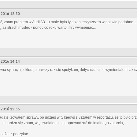
9, 2016 12:50
ć, znam problem w Audi A3.. u mnie było tyle zanieczyszczeń w paliwie podobno... 
, aż strach myśleć - ponoć co roku warto filtry wymieniać...
9, 2016 14:14
wna sytuacja, z którą pierwszy raz się spotykam, dotychczas nie wymieniałem tak czę
9, 2016 15:55
bagatelizowałem sprawy, bo gdzieś w tv kiedyś słyszałem w reportażu, że to było 
 nie bardzo się znam, więc wolałem nie doprowadzać do totalnego zatarcia,
 możesz poczytać