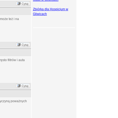
Cytuj
Zbiórka dla Hospicjum w
Gliwicach
może też i na
Cytuj
sto filtrów i auta
Cytuj
przyczyną poważnych