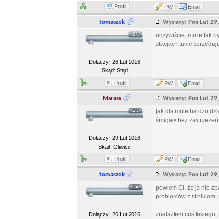
Profil
PW
Email
tomaszek
Wysłany: Pon Lut 2
oczywiście, może tak by
stacjach takie sprzedają
Dołączył: 26 Lut 2016
Skąd: Stąd
Profil
PW
Email
Marass
Wysłany: Pon Lut 2
jak dla mnie bardzo dzi
śmigały bez zastrzeżeń
Dołączył: 29 Lut 2016
Skąd: Gliwice
Profil
PW
Email
tomaszek
Wysłany: Pon Lut 2
powiem Ci, że ja nie z
problemów z silnikiem,
znalazłem coś takiego,
Dołączył: 26 Lut 2016