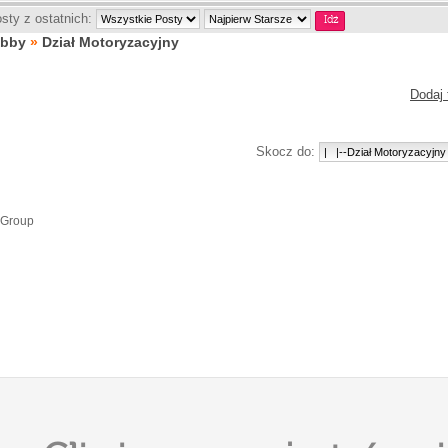
sty z ostatnich:
obby
»
Dział Motoryzacyjny
Dodaj 
Skocz do:
 Group