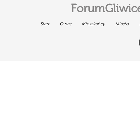
ForumGliwice
Start
O nas
Mieszkańcy
Miasto