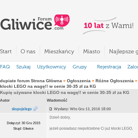
Start
O nas
Mieszkańcy
Miasto
Najlepsze g
FAQ
Szukaj
Użytkownicy
Grupy
Rejestracja
Zalo
dupiate forum Strona Główna
»
Ogłoszenia
»
Różne Ogłoszenia
klocki LEGO na wagę!! w cenie 30-35 zł za KG
Kupię używane klocki LEGO na wagę!! w cenie 30-35 zł za KG
Autor
Wiadomość
skupujelego
Wysłany: Wto Gru 13, 2016 18:00
Dzień dobry,
Dołączył: 30 Gru 2015
jeżeli posiadasz niepotrzebne Ci już klocki LEGO,
Skąd: Gliwice