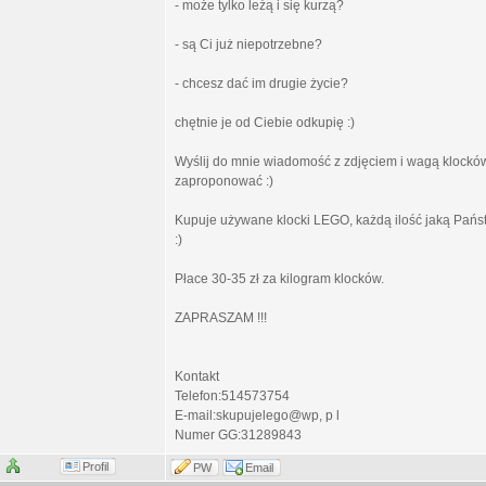
- może tylko leżą i się kurzą?
- są Ci już niepotrzebne?
- chcesz dać im drugie życie?
chętnie je od Ciebie odkupię :)
Wyślij do mnie wiadomość z zdjęciem i wagą klocków
zaproponować :)
Kupuje używane klocki LEGO, każdą ilość jaką Państ
:)
Płace 30-35 zł za kilogram klocków.
ZAPRASZAM !!!
Kontakt
Telefon:514573754
E-mail:skupujelego@wp, p l
Numer GG:31289843
Profil
PW
Email