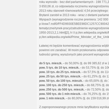
roku wynosiło - bez diet parlamentarnych - 198 771
3 650,06 zł, co odpowiada rocznemu wynagrodzeniu 
2013 roku stanowił równowartość 4,54 przeciętnego
Brytanii zarobił w 2013 roku - wraz z dietami parl
Wyspach (wynagrodzenie roczne premiera: 142 000 GB
p l/osw7.nsf/0/FF4D9930E5BEE98DC1257CC90042F373/%
tematyczne/rynek-pracy/zatrudnienie-wynagrodzeni
1950-2013,2,1.html][2], h t t p;//en.wikipedia.org/wik
p;//en.wikipedia.org/wiki/Prime_Minister_of_the_Uni
Łatwiej mi będzie komentować wynagrodzenia wójtów,
powinni oni zarabiać. W moim przekonaniu odpowiedni
ludności gminy, wyrażonych jako procent wynagrodz
do 5 tys. mieszk. -
do 50,00% (tj. do 99 385,62 zł w 2
pow. 5 tys. do 10 tys. mieszk. -
do 53,75% (tj. do 106
pow. 10 tys. do 25 tys. mieszk. -
do 57,5% (tj. do 114
pow. 25 tys. do 50 tys. mieszk. -
do 61,25% (tj. do 12
pow. 50 tys. do 100 tys. mieszk. -
do 65,00% (tj. do 
pow. 100 tys. do 250 tys. mieszk. -
do 68,75% (tj. do
pow. 250 tys. do 500 tys. mieszk. -
do 72,50% (tj. do
pow. 500 tys. do 1 mln mieszk. -
do 76,25% (tj. do 15
pow. 1 mln mieszk. -
do 80,00% (tj. do 159 016,99 zł 
Z zaproponowanego przeze mnie taryfikatora wynika