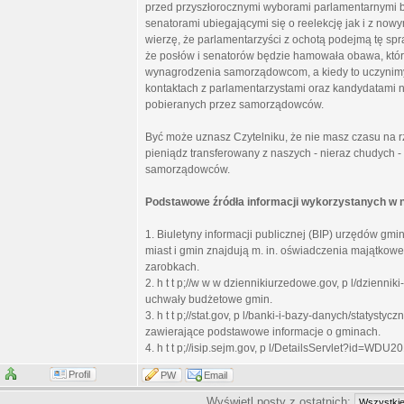
przed przyszłorocznymi wyborami parlamentarnymi 
senatorami ubiegającymi się o reelekcję jak i z no
wierzę, że parlamentarzyści z ochotą podejmą tę sp
że posłów i senatorów będzie hamowała obawa, któr
wynagrodzenia samorządowcom, a kiedy to uczynimy,
kontaktach z parlamentarzystami oraz kandydatami 
pobieranych przez samorządowców.
Być może uznasz Czytelniku, że nie masz czasu na 
pieniądz transferowany z naszych - nieraz chudych 
samorządowców.
Podstawowe źródła informacji wykorzystanych w n
1. Biuletyny informacji publicznej (BIP) urzędów gmin 
miast i gmin znajdują m. in. oświadczenia majątkowe
zarobkach.
2. h t t p;//w w w dziennikiurzedowe.gov, p l/dzien
uchwały budżetowe gmin.
3. h t t p;//stat.gov, p l/banki-i-bazy-danych/st
zawierające podstawowe informacje o gminach.
4. h t t p;//isip.sejm.gov, p l/DetailsServlet?id=W
Profil
PW
Email
Wyświetl posty z ostatnich: