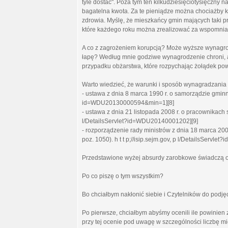
tyle dostać". Poza tym ten kilkudziesięciotysięczny 
bagatelna kwota. Za te pieniądze można chociażby k
zdrowia. Myślę, że mieszkańcy gmin mających taki p
które każdego roku można zrealizować za wspomnia
A co z zagrożeniem korupcją? Może wyższe wynagro
łapę? Według mnie godziwe wynagrodzenie chroni, a
przypadku obżarstwa, które rozpychając żołądek po
Warto wiedzieć, że warunki i sposób wynagradzania 
- ustawa z dnia 8 marca 1990 r. o samorządzie gminnym 
id=WDU20130000594&min=1][8]
- ustawa z dnia 21 listopada 2008 r. o pracownikach s
l/DetailsServlet?id=WDU20140001202][9]
- rozporządzenie rady ministrów z dnia 18 marca 2
poz. 1050). h t t p;//isip.sejm.gov, p l/DetailsSer
Przedstawione wyżej absurdy zarobkowe świadczą o
Po co piszę o tym wszystkim?
Bo chciałbym nakłonić siebie i Czytelników do podjęc
Po pierwsze, chciałbym abyśmy ocenili ile powinien 
przy tej ocenie pod uwagę w szczególności liczbę m