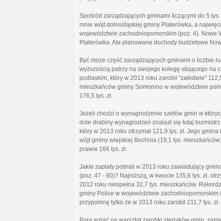
Spośród zarządzających gminami liczącymi do 5 tys. 
mnie wójt dolnośląskiej gminy Platerówka, a najwięce
województwie zachodniopomorskim (poz. 4). Nowe Wa
Platerówka. Ale planowane dochody budżetowe Nowe
Być może część zarządzających gminami o liczbie ludn
wyższością patrzy na swojego kolegę stojącego na c
podlaskim, który w 2013 roku zarobił "zaledwie" 112,5
mieszkańców gminy Somonino w województwie pomors
176,5 tys. zł.
Jeżeli chodzi o wynagrodzenie szefów gmin w których 
dole drabiny wynagrodzeń znalazł się tutaj burmist
który w 2013 roku otrzymał 121,9 tys. zł. Jego gmina
wójt gminy wiejskiej Bochnia (19,1 tys. mieszkańcó
prawie 166 tys. zł.
Jakie zapłaty pobrali w 2013 roku zawiadujący gminam
(poz. 47 - 60)? Najniższą, w kwocie 135,6 tys. zł, o
2012 roku niespełna 32,7 tys. mieszkańców. Rekordzis
gminy Police w województwie zachodniopomorskim (poz
przypomnę tylko że w 2013 roku zarobił 211,7 tys. zł.
Pora wziąć na warsztat zarobki sterników gmin, zamies