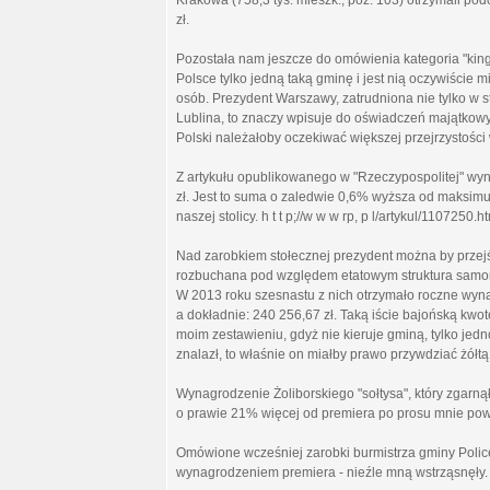
Krakowa (758,3 tys. mieszk.; poz. 103) otrzymali po
zł.
Pozostała nam jeszcze do omówienia kategoria "king
Polsce tylko jedną taką gminę i jest nią oczywiście
osób. Prezydent Warszawy, zatrudniona nie tylko w s
Lublina, to znaczy wpisuje do oświadczeń majątkowyc
Polski należałoby oczekiwać większej przejrzystości 
Z artykułu opublikowanego w "Rzeczypospolitej" wyn
zł. Jest to suma o zaledwie 0,6% wyższa od maksimu
naszej stolicy. h t t p;//w w w rp, p l/artykul/1107250.ht
Nad zarobkiem stołecznej prezydent można by przej
rozbuchana pod względem etatowym struktura samorz
W 2013 roku szesnastu z nich otrzymało roczne wynagro
a dokładnie: 240 256,67 zł. Taką iście bajońską kwot
moim zestawieniu, gdyż nie kieruje gminą, tylko je
znalazł, to właśnie on miałby prawo przywdziać żółtą
Wynagrodzenie Żoliborskiego "sołtysa", który zgarną
o prawie 21% więcej od premiera po prosu mnie powa
Omówione wcześniej zarobki burmistrza gminy Police 
wynagrodzeniem premiera - nieźle mną wstrząsnęły.