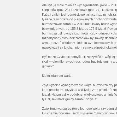
Ale irytują mnie również wynagrodzenia, jakie w 20
Ciepielów (poz. 21), Przodkowo (poz. 27), Duszniki 
Każda z nich jest ludnościowo tysiące razy mniejsz
tysiące razy niższe od planowanych dochodów budż
burmistrzowie zarobili w 2013 roku kwoty brutto wy
bezwzględnych: od 155,8 tys. do 176,5 tys. zł. Pow
burmistrza był równy stosunkowi liczby ludności Pols
rozpatrywany stosunek zarobków był równy stosunko
wynagrodzeń włodarzy siedmiu wzmiankowanych gmin
nawet jeżeli są to championi samorządności lokalnej
Być może Czytelnik pomyśli: "Rzeczywiście, wójt tej c
skali wielomilionowych dochodów budżetu gminy to 
głowę?".
Moim zdaniem warto.
Zbyt wysokie wynagrodzenie wójta, burmistrza czy p
jego gminie. Na przykład w 8-tysięcznej gminie Przodk
tys. zł. Natomiast w podobnej wielkościowo gminie 
tys. zł, sekretarz gminy zarobił 72 tys. zł.
Zawyżone wynagrodzenie jednego wójta czy burmistr
Uruchamia bowiem u nich myślenie: "Skoro wójtowi Ka