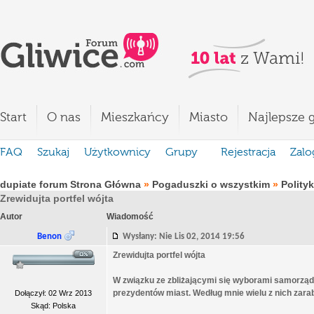
Start
O nas
Mieszkańcy
Miasto
Najlepsze g
FAQ
Szukaj
Użytkownicy
Grupy
Rejestracja
Zalo
dupiate forum Strona Główna
»
Pogaduszki o wszystkim
»
Polity
Zrewidujta portfel wójta
Autor
Wiadomość
Benon
Wysłany: Nie Lis 02, 2014 19:56
Zrewidujta portfel wójta
W związku ze zbliżającymi się wyborami samorząd
prezydentów miast. Według mnie wielu z nich zarab
Dołączył: 02 Wrz 2013
Skąd: Polska