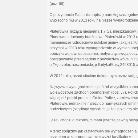
(poz. 68).
O prezydencie Pabianic napiszę bardziej szczegółowo
wypłacono mu w 2013 roku najniższe wynagrodzenie 
Platerówka, licząca niespełna 1,7 tys. mieszkańców,
Planowane dochody budżetowe Platerówki w 2013 ro
najmniejszej ludnościowo polskiej gminy, jaką jest 
otrzymał w 2013 roku wynagrodzenie w wymienionej 
obniżyła wójtowi uposażenie, motywując swoją decyz
postępowanie przed sądem z powództwa wójta. h t t p;
p;//zgorzelec.naszemiasto, p l/artykul/kasy,2458015,art
W 2012 roku, przed cięciem dokonanym przez radę gmin
Najwyższe wynagrodzenie spośród wszystkich samor
województwie zachodniopomorskim (poz. 57). Policki 
więcej niż polski premier. Gmina Police, zamieszkiw
Platerówki, jednak nie należy do największych gmin
budżetowych (skądinąd wysokich, jeżeli przeliczy si
Jeżeli chodzi o rekordy, to mam jeszcze pewną niesp
A teraz spójrzmy jak kształtowały się wynagrodzen
przyjąłem w zaproponowanym wyżej taryfikatorze.