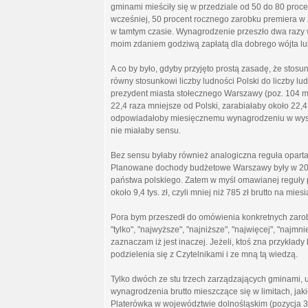
gminami mieściły się w przedziale od 50 do 80 proc
wcześniej, 50 procent rocznego zarobku premiera w
w tamtym czasie. Wynagrodzenie przeszło dwa razy 
moim zdaniem godziwą zapłatą dla dobrego wójta lub
A co by było, gdyby przyjęto prostą zasadę, że st
równy stosunkowi liczby ludności Polski do liczby 
prezydent miasta stołecznego Warszawy (poz. 104 mo
22,4 raza mniejsze od Polski, zarabiałaby około 22,4 
odpowiadałoby miesięcznemu wynagrodzeniu w wysoko
nie miałaby sensu.
Bez sensu byłaby również analogiczna reguła opart
Planowane dochody budżetowe Warszawy były w 201
państwa polskiego. Zatem w myśl omawianej reguły
około 9,4 tys. zł, czyli mniej niż 785 zł brutto na miesi
Pora bym przeszedł do omówienia konkretnych zarobk
"tylko", "najwyższe", "najniższe", "najwięcej", "naj
zaznaczam iż jest inaczej. Jeżeli, ktoś zna przykład
podzielenia się z Czytelnikami i ze mną tą wiedzą.
Tylko dwóch ze stu trzech zarządzających gminami,
wynagrodzenia brutto mieszczące się w limitach, jak
Platerówka w województwie dolnośląskim (pozycja 3