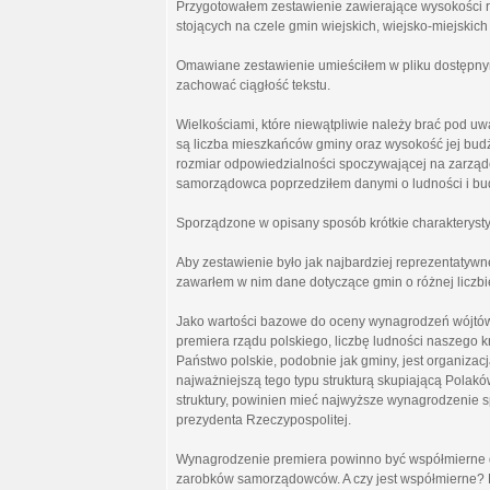
Przygotowałem zestawienie zawierające wysokości r
stojących na czele gmin wiejskich, wiejsko-miejskich
Omawiane zestawienie umieściłem w pliku dostępnym 
zachować ciągłość tekstu.
Wielkościami, które niewątpliwie należy brać pod uw
są liczba mieszkańców gminy oraz wysokość jej budż
rozmiar odpowiedzialności spoczywającej na zarządc
samorządowca poprzedziłem danymi o ludności i budż
Sporządzone w opisany sposób krótkie charakterysty
Aby zestawienie było jak najbardziej reprezentatywne
zawarłem w nim dane dotyczące gmin o różnej liczbi
Jako wartości bazowe do oceny wynagrodzeń wójtów
premiera rządu polskiego, liczbę ludności naszego k
Państwo polskie, podobnie jak gminy, jest organizacj
najważniejszą tego typu strukturą skupiającą Polakó
struktury, powinien mieć najwyższe wynagrodzenie s
prezydenta Rzeczypospolitej.
Wynagrodzenie premiera powinno być współmierne do
zarobków samorządowców. A czy jest współmierne? M