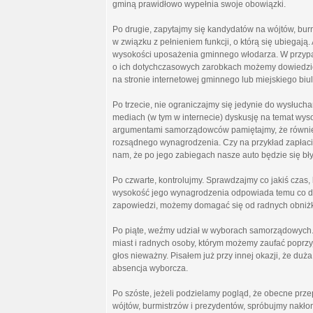
gminą prawidłowo wypełnia swoje obowiązki.
Po drugie, zapytajmy się kandydatów na wójtów, bur
w związku z pełnieniem funkcji, o którą się ubiegaj
wysokości uposażenia gminnego włodarza. W przypa
o ich dotychczasowych zarobkach możemy dowiedzie
na stronie internetowej gminnego lub miejskiego biule
Po trzecie, nie ograniczajmy się jedynie do wysłuc
mediach (w tym w internecie) dyskusję na temat wyso
argumentami samorządowców pamiętajmy, że równie
rozsądnego wynagrodzenia. Czy na przykład zapłaci
nam, że po jego zabiegach nasze auto będzie się bły
Po czwarte, kontrolujmy. Sprawdzajmy co jakiś czas,
wysokość jego wynagrodzenia odpowiada temu co dek
zapowiedzi, możemy domagać się od radnych obniżki
Po piąte, weźmy udział w wyborach samorządowych. 
miast i radnych osoby, którym możemy zaufać poprzy
głos nieważny. Pisałem już przy innej okazji, że duż
absencja wyborcza.
Po szóste, jeżeli podzielamy pogląd, że obecne pr
wójtów, burmistrzów i prezydentów, spróbujmy nakło