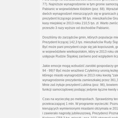
77). Najniższe wynagrodzenie w tym gronie samorz
Pabianic w województwie łódzkim (poz. 68). Wyrażało
dwóch wynagrodzeń mieszczących się w granicach prz
prezydent liczącego prawie 98 tys. mieszkańców Gru
kasy miejskiej w 2013 roku 210,5 tys. zł. Warto zw
przeszło 3 razy wyższe od dochodów Pabianic.
Doszliśmy do zarządców gmin, których populacje miesz
Prezydent liczącej 142,3 tys. mieszkańców Rudy Śląsk
Być może pani prezydent czuje się jak kopciuszek, 
w województwie wielkopolskim, który w 2013 roku otr
ustępuje Rudzie Śląskiej zarówno pod względem lic
Jakie emocje mogą wzbudzić zarobki gospodarzy gmin
94 - 99)? Być może wrażliwsi Czytelnicy uronią łezk
którego miasto wynagrodziło w 2013 roku kwotą "zale
wynagrodzenie prezydenta zamieszkałej przez 361,3 
Mnie zaś irytuje prezydent Lublina (poz. 96), bowie
funkcji samorządowej podając jedynie łączne kwoty d
Czas na wycieczkę po metropoliach. Sprawdzimy teraz
przekraczającej 1 mln. W programie wycieczki: Pozn
kierujących wymienionymi miastami otrzymała w 2013 
i zawierało nagrodę jubileuszową. Prezydenci Poznani