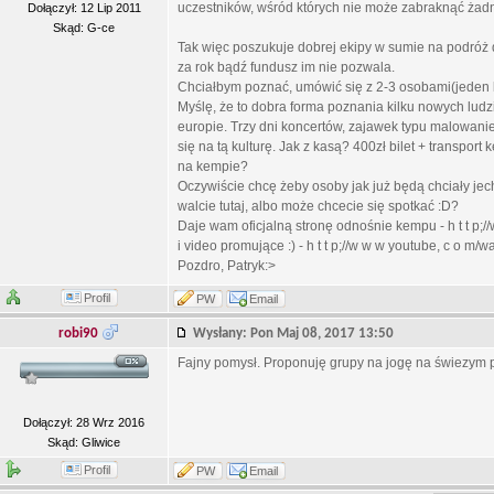
uczestników, wśród których nie może zabraknąć żad
Dołączył: 12 Lip 2011
Skąd: G-ce
Tak więc poszukuje dobrej ekipy w sumie na podróż d
za rok bądź fundusz im nie pozwala.
Chciałbym poznać, umówić się z 2-3 osobami(jeden ku
Myślę, że to dobra forma poznania kilku nowych ludzi
europie. Trzy dni koncertów, zajawek typu malowanie,
się na tą kulturę. Jak z kasą? 400zł bilet + transport
na kempie?
Oczywiście chcę żeby osoby jak już będą chciały jech
walcie tutaj, albo może chcecie się spotkać :D?
Daje wam oficjalną stronę odnośnie kempu - h t t p;/
i video promujące :) - h t t p;//w w w youtube, c o 
Pozdro, Patryk:>
Profil
PW
Email
robi90
Wysłany: Pon Maj 08, 2017 13:50
Fajny pomysł. Proponuję grupy na jogę na świezym 
Dołączył: 28 Wrz 2016
Skąd: Gliwice
Profil
PW
Email