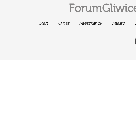
ForumGliwice
Start
O nas
Mieszkańcy
Miasto