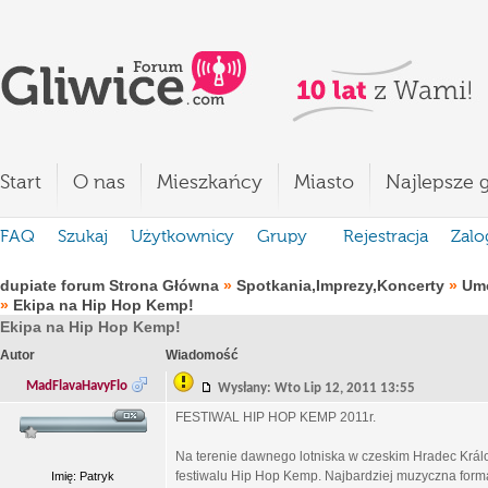
Start
O nas
Mieszkańcy
Miasto
Najlepsze g
FAQ
Szukaj
Użytkownicy
Grupy
Rejestracja
Zalo
dupiate forum Strona Główna
»
Spotkania,Imprezy,Koncerty
»
Umó
»
Ekipa na Hip Hop Kemp!
Ekipa na Hip Hop Kemp!
Autor
Wiadomość
MadFlavaHavyFlo
Wysłany: Wto Lip 12, 2011 13:55
FESTIWAL HIP HOP KEMP 2011r.
Na terenie dawnego lotniska w czeskim Hradec Král
festiwalu Hip Hop Kemp. Najbardziej muzyczna form
Imię: Patryk