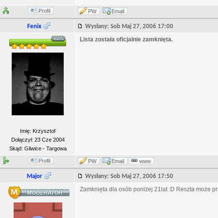
Profil
PW
Email
Fenix
Wysłany: Sob Maj 27, 2006 17:00
Lista została oficjalnie zamknięta.
Imię: Krzysztof
Dołączył: 23 Cze 2004
Skąd: Gliwice - Targowa
Profil
PW
Email
www
Major
Wysłany: Sob Maj 27, 2006 17:50
Zamknięta dla osób poniżej 21lat :D Reszta może p