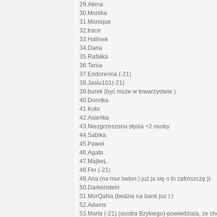
29.Atena
30.Monika
31.Monique
32.trace
33.Halinek
34.Dana
35.Rafałka
36.Tania
37.Endorenna (-21)
38.Jasiu101(-21)
39.burek (być może w towarzystwie )
40.Dorotka
41.Kobi
42.Asieńka
43.Niezgrzeszona stysia +2 osoby
44.Sabika
45.Paweł
46.Agata
47.MajkeL
48.Fer (-21)
49.Ana (na mur beton:) już ja się o to zatroszczę:))
50.Darkenstein
51.MorQaNa (bedzie na bank juz ):)
52.Adams
53.Marta (-21) (siostra Bzykiego)-powiedziala, ze 