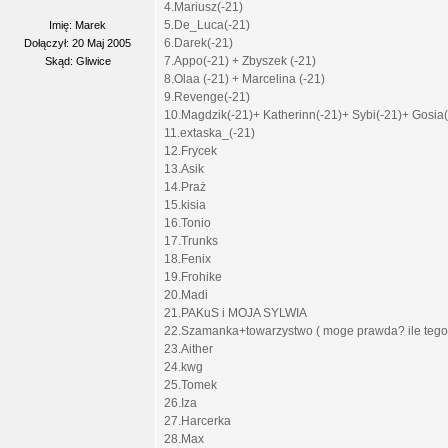
4.Mariusz(-21)
5.De_Luca(-21)
Imię: Marek
6.Darek(-21)
Dołączył: 20 Maj 2005
7.Appo(-21) + Zbyszek (-21)
Skąd: Gliwice
8.Olaa (-21) + Marcelina (-21)
9.Revenge(-21)
10.Magdzik(-21)+ Katherinn(-21)+ Sybi(-21)+ Gosia(
11.extaska_(-21)
12.Frycek
13.Asik
14.Praż
15.kisia
16.Tonio
17.Trunks
18.Fenix
19.Frohike
20.Madi
21.PAKuS i MOJA SYLWIA
22.Szamanka+towarzystwo ( moge prawda? ile tego 
23.Aither
24.kwg
25.Tomek
26.Iza
27.Harcerka
28.Max