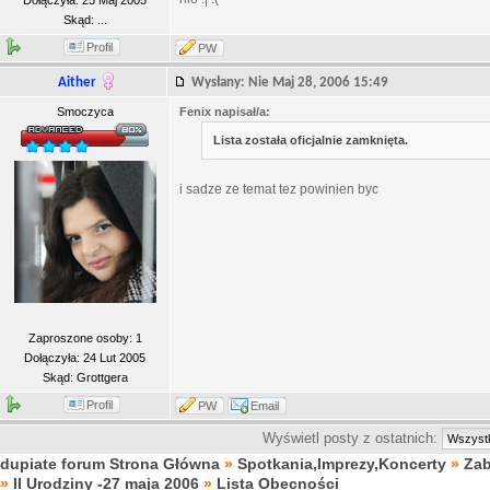
Dołączyła: 25 Maj 2005
Skąd: ...
Profil
PW
Aither
Wysłany: Nie Maj 28, 2006 15:49
Smoczyca
Fenix napisał/a:
Lista została oficjalnie zamknięta.
i sadze ze temat tez powinien byc
Zaproszone osoby: 1
Dołączyła: 24 Lut 2005
Skąd: Grottgera
Profil
PW
Email
Wyświetl posty z ostatnich:
dupiate forum Strona Główna
»
Spotkania,Imprezy,Koncerty
»
Za
»
II Urodziny -27 maja 2006
»
Lista Obecności