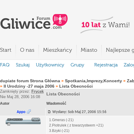
Start
O nas
Mieszkańcy
Miasto
Najlepsze g
FAQ
Szukaj
Użytkownicy
Grupy
Rejestracja
Zalo
dupiate forum Strona Główna
»
Spotkania,Imprezy,Koncerty
»
Za
»
II Urodziny -27 maja 2006
»
Lista Obecności
Zamknięty przez:
Frycek
Lista Obecności
Nie Maj 28, 2006 16:08
Autor
Wiadomość
Appo
Wysłany: Sob Maj 27, 2006 15:56
1.Gmeras (-21)
2.Piotrulek ( z towarzystwem +21)
3.Bzyki (-21)