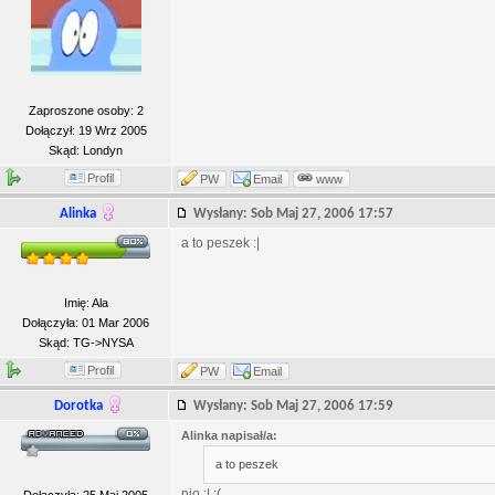
Zaproszone osoby: 2
Dołączył: 19 Wrz 2005
Skąd: Londyn
Profil
PW
Email
www
Alinka
Wysłany: Sob Maj 27, 2006 17:57
a to peszek :|
Imię: Ala
Dołączyła: 01 Mar 2006
Skąd: TG->NYSA
Profil
PW
Email
Dorotka
Wysłany: Sob Maj 27, 2006 17:59
Alinka napisał/a:
a to peszek
nio :| :(