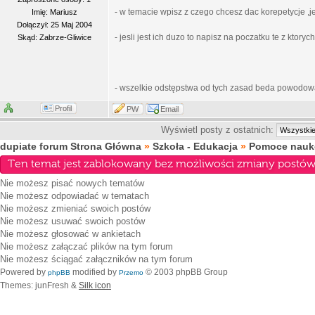
- w temacie wpisz z czego chcesz dac korepetycje ,j
Imię: Mariusz
Dołączył: 25 Maj 2004
- jesli jest ich duzo to napisz na poczatku te z ktory
Skąd: Zabrze-Gliwice
- wszelkie odstępstwa od tych zasad beda powodow
Profil
PW
Email
Wyświetl posty z ostatnich:
dupiate forum Strona Główna
»
Szkoła - Edukacja
»
Pomoce nauko
Ten temat jest zablokowany bez możliwości zmiany postów 
Nie możesz
pisać nowych tematów
Nie możesz
odpowiadać w tematach
Nie możesz
zmieniać swoich postów
Nie możesz
usuwać swoich postów
Nie możesz
głosować w ankietach
Nie możesz
załączać plików na tym forum
Nie możesz
ściągać załączników na tym forum
Powered by
modified by
© 2003 phpBB Group
phpBB
Przemo
Themes: junFresh &
Silk icon