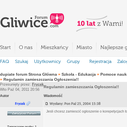
Start
O nas
Mieszkańcy
Miasto
Najlepsze g
FAQ
Szukaj
Użytkownicy
Grupy
Rejestracja
Zalo
dupiate forum Strona Główna
»
Szkoła - Edukacja
»
Pomoce nauko
»
Regulamin zamieszczania Ogłoszenia!!
Przesunięty przez:
Frycek
Regulamin zamieszczania Ogłoszenia!!
Wto Paź 04, 2011 20:56
Autor
Wiadomość
Frycek
Wysłany: Pon Paź 25, 2004 15:38
Jesli chcesz zamiescić ogłoszenie o korepetycjach to
Zaproszone osoby: 1