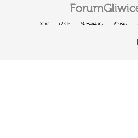
ForumGliwice
Start
O nas
Mieszkańcy
Miasto