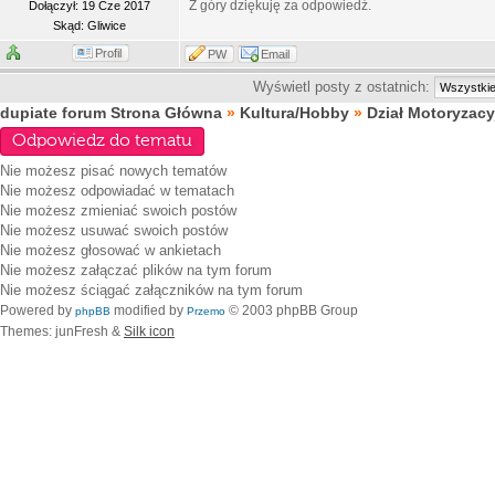
Z góry dziękuję za odpowiedź.
Dołączył: 19 Cze 2017
Skąd: Gliwice
Profil
PW
Email
Wyświetl posty z ostatnich:
dupiate forum Strona Główna
»
Kultura/Hobby
»
Dział Motoryzacy
Odpowiedz do tematu
Nie możesz
pisać nowych tematów
Nie możesz
odpowiadać w tematach
Nie możesz
zmieniać swoich postów
Nie możesz
usuwać swoich postów
Nie możesz
głosować w ankietach
Nie możesz
załączać plików na tym forum
Nie możesz
ściągać załączników na tym forum
Powered by
modified by
© 2003 phpBB Group
phpBB
Przemo
Themes: junFresh &
Silk icon