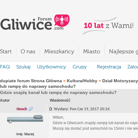
Start
O nas
Mieszkańcy
Miasto
Najlepsze g
FAQ
Szukaj
Użytkownicy
Grupy
Rejestracja
Zalo
dupiate forum Strona Główna
»
Kultura/Hobby
»
Dział Motoryzacy
lub rampę do naprawy samochodu?
Gdzie znajdę kanał lub rampę do naprawy samochodu?
Autor
Wiadomość
Hooch
Wysłany: Pon Cze 19, 2017 20:24
Witam,
Gdzie w Gliwicach znajdę rampę lub kanał do na
Muszę się dostać pod samochód na 15min i nie wi
Imię: Maciej