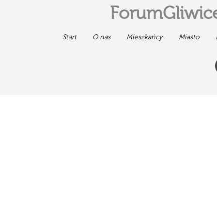
ForumGliwice
Start
O nas
Mieszkańcy
Miasto