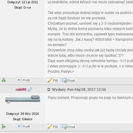
uczestników, wśród których nie może zabraknąć żad
Dołączył: 12 Lip 2011
Skąd: G-ce
Tak więc poszukuje dobrej ekipy w sumie na podróż d
za rok bądź fundusz im nie pozwala.
Chciałbym poznać, umówić się z 2-3 osobami(jeden ku
Myślę, że to dobra forma poznania kilku nowych ludzi
europie. Trzy dni koncertów, zajawek typu malowanie,
się na tą kulturę. Jak z kasą? 400zł bilet + transport
na kempie?
Oczywiście chcę żeby osoby jak już będą chciały jech
walcie tutaj, albo może chcecie się spotkać :D?
Daje wam oficjalną stronę odnośnie kempu - h t t p;/
i video promujące :) - h t t p;//w w w youtube, c o 
Pozdro, Patryk:>
Profil
PW
Email
robi90
Wysłany: Pon Maj 08, 2017 13:50
Fajny pomysł. Proponuję grupy na jogę na świezym 
Dołączył: 28 Wrz 2016
Skąd: Gliwice
Profil
PW
Email