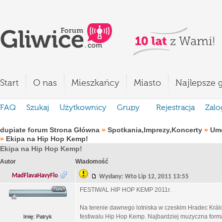
Start
O nas
Mieszkańcy
Miasto
Najlepsze g
FAQ
Szukaj
Użytkownicy
Grupy
Rejestracja
Zalo
dupiate forum Strona Główna
»
Spotkania,Imprezy,Koncerty
»
Umó
»
Ekipa na Hip Hop Kemp!
Ekipa na Hip Hop Kemp!
Autor
Wiadomość
MadFlavaHavyFlo
Wysłany: Wto Lip 12, 2011 13:55
FESTIWAL HIP HOP KEMP 2011r.
Na terenie dawnego lotniska w czeskim Hradec Král
festiwalu Hip Hop Kemp. Najbardziej muzyczna form
Imię: Patryk