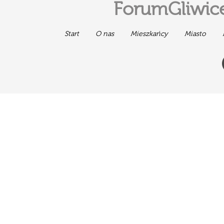
ForumGliwice
Start
O nas
Mieszkańcy
Miasto