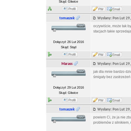
Skąd: Gliwice
Profil
PW
Email
tomaszek
Wysłany: Pon Lut 2
oczywiście, może tak by
stacjach takie sprzedają
Dołączył: 26 Lut 2016
Skąd: Stąd
Profil
PW
Email
Marass
Wysłany: Pon Lut 2
jak dla mnie bardzo dzi
śmigały bez zastrzeżeń
Dołączył: 29 Lut 2016
Skąd: Gliwice
Profil
PW
Email
tomaszek
Wysłany: Pon Lut 2
powiem Ci, że ja nie z
problemów z silnikiem,