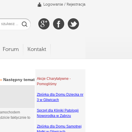
Logowanie
/
Rejestracja
Forum
Kontakt
Akcje Charytatywne -
Następny temat
»
Pomogliśmy
Zbiórka dla Domu Dziecka nr
3 w Gliwicach
Sprzęt dla Kliniki Patologii
z samochodem
Noworodka w Zabrzu
dzicie faktycznie to
Zbiórka dla Domu Samotnej
Matki w Gliwicach