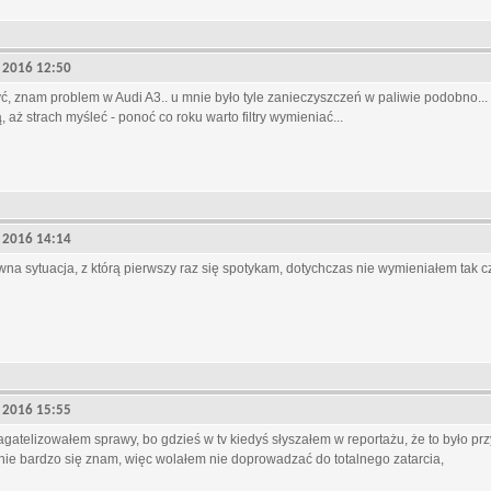
9, 2016 12:50
ć, znam problem w Audi A3.. u mnie było tyle zanieczyszczeń w paliwie podobno... 
, aż strach myśleć - ponoć co roku warto filtry wymieniać...
9, 2016 14:14
wna sytuacja, z którą pierwszy raz się spotykam, dotychczas nie wymieniałem tak czę
9, 2016 15:55
bagatelizowałem sprawy, bo gdzieś w tv kiedyś słyszałem w reportażu, że to było 
 nie bardzo się znam, więc wolałem nie doprowadzać do totalnego zatarcia,