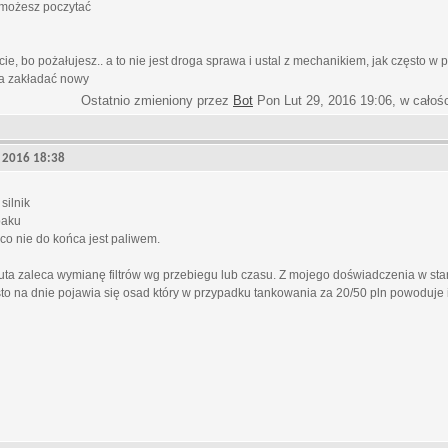
 możesz poczytać
e, bo pożałujesz.. a to nie jest droga sprawa i ustal z mechanikiem, jak często w
ba zakładać nowy
Ostatnio zmieniony przez
Bot
Pon Lut 29, 2016 19:06, w całoś
9, 2016 18:38
silnik
baku
co nie do końca jest paliwem.
ta zaleca wymianę filtrów wg przebiegu lub czasu. Z mojego doświadczenia w st
sto na dnie pojawia się osad który w przypadku tankowania za 20/50 pln powoduje 