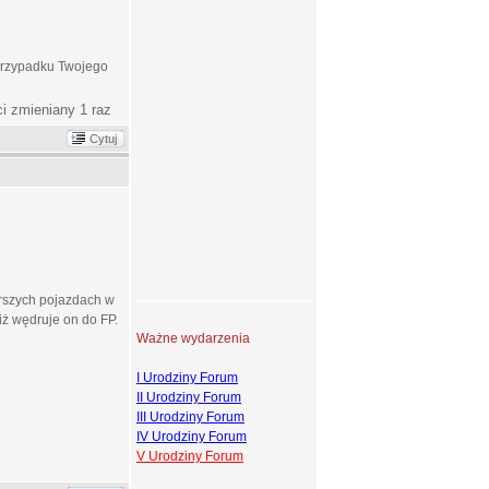
 przypadku Twojego
ci zmieniany 1 raz
Cytuj
arszych pojazdach w
iż wędruje on do FP.
Ważne wydarzenia
I Urodziny Forum
II Urodziny Forum
III Urodziny Forum
IV Urodziny Forum
V Urodziny Forum