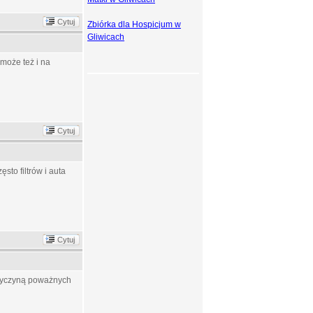
Cytuj
Zbiórka dla Hospicjum w
Gliwicach
może też i na
Cytuj
sto filtrów i auta
Cytuj
przyczyną poważnych