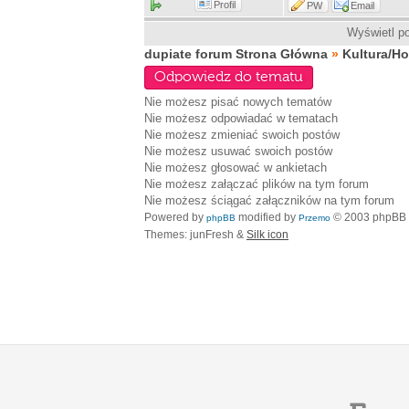
Profil
PW
Email
Wyświetl po
dupiate forum Strona Główna
»
Kultura/H
Odpowiedz do tematu
Nie możesz
pisać nowych tematów
Nie możesz
odpowiadać w tematach
Nie możesz
zmieniać swoich postów
Nie możesz
usuwać swoich postów
Nie możesz
głosować w ankietach
Nie możesz
załączać plików na tym forum
Nie możesz
ściągać załączników na tym forum
Powered by
modified by
© 2003 phpBB
phpBB
Przemo
Themes: junFresh &
Silk icon