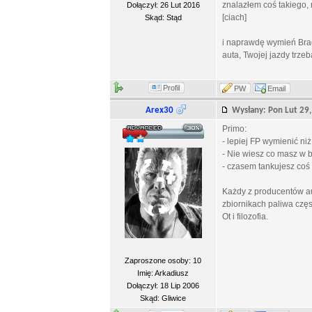
znalazłem coś takiego,
Dołączył: 26 Lut 2016
[ciach]
Skąd: Stąd
i naprawdę wymień Braci
auta, Twojej jazdy trze
Profil
PW
Email
Arex30
Wysłany: Pon Lut 2
Primo:
- lepiej FP wymienić niż 
- Nie wiesz co masz w 
- czasem tankujesz coś 
Każdy z producentów au
zbiornikach paliwa czę
Ot i filozofia.
Zaproszone osoby: 10
Imię: Arkadiusz
Dołączył: 18 Lip 2006
Skąd: Gliwice