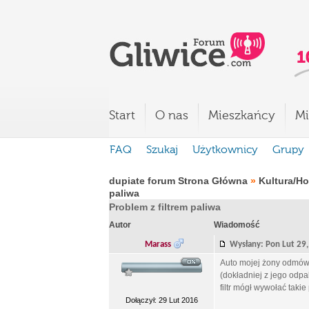
Start
O nas
Mieszkańcy
Mi
FAQ
Szukaj
Użytkownicy
Grupy
dupiate forum Strona Główna
»
Kultura/H
paliwa
Problem z filtrem paliwa
Autor
Wiadomość
Marass
Wysłany: Pon Lut 2
Auto mojej żony odmów
(dokładniej z jego odpal
filtr mógł wywołać taki
Dołączył: 29 Lut 2016