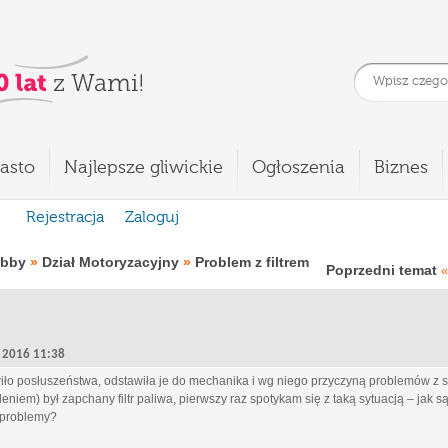
asto
Najlepsze gliwickie
Ogłoszenia
Biznes
Rejestracja
Zaloguj
obby
»
Dział Motoryzacyjny
»
Problem z filtrem
Poprzedni temat
«
9, 2016 11:38
iło posłuszeństwa, odstawiła je do mechanika i wg niego przyczyną problemów 
eniem) był zapchany filtr paliwa, pierwszy raz spotykam się z taką sytuacją – jak są
e problemy?