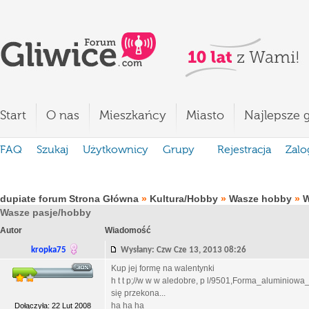
Start
O nas
Mieszkańcy
Miasto
Najlepsze g
FAQ
Szukaj
Użytkownicy
Grupy
Rejestracja
Zalo
dupiate forum Strona Główna
»
Kultura/Hobby
»
Wasze hobby
»
W
Wasze pasje/hobby
Autor
Wiadomość
kropka75
Wysłany: Czw Cze 13, 2013 08:26
Kup jej formę na walentynki
h t t p;//w w w aledobre, p l/9501,Forma_alumini
się przekona...
ha ha ha
Dołączyła: 22 Lut 2008