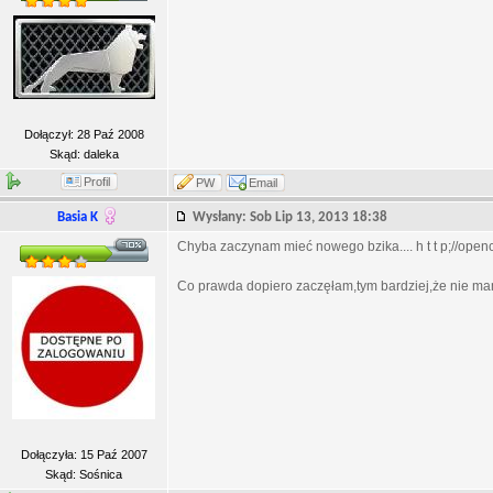
Dołączył: 28 Paź 2008
Skąd: daleka
Profil
PW
Email
Basia K
Wysłany: Sob Lip 13, 2013 18:38
Chyba zaczynam mieć nowego bzika.... h t t p;//open
Co prawda dopiero zaczęłam,tym bardziej,że nie ma
Dołączyła: 15 Paź 2007
Skąd: Sośnica