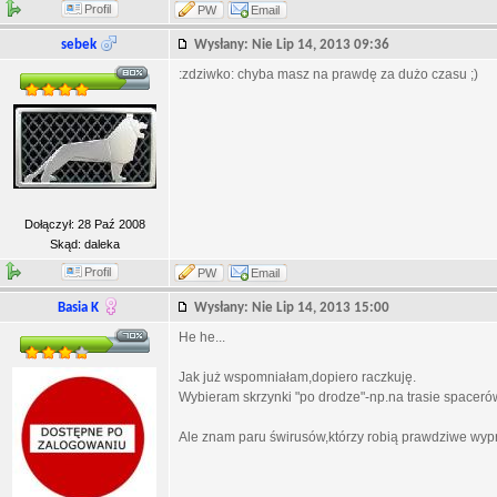
Profil
PW
Email
sebek
Wysłany: Nie Lip 14, 2013 09:36
:zdziwko: chyba masz na prawdę za dużo czasu ;)
Dołączył: 28 Paź 2008
Skąd: daleka
Profil
PW
Email
Basia K
Wysłany: Nie Lip 14, 2013 15:00
He he...
Jak już wspomniałam,dopiero raczkuję.
Wybieram skrzynki "po drodze"-np.na trasie spacerów
Ale znam paru świrusów,którzy robią prawdziwe wyp