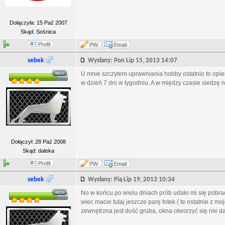
Dołączyła: 15 Paź 2007
Skąd: Sośnica
Profil
PW
Email
sebek
Wysłany: Pon Lip 15, 2013 14:07
U mnie szczytem uprawniania hobby ostatnio to opierd
w dzień 7 dni w tygodniu. A w między czasie siedzę na
Dołączył: 28 Paź 2008
Skąd: daleka
Profil
PW
Email
sebek
Wysłany: Pią Lip 19, 2013 10:34
No w końcu po wielu dniach prób udało mi się pobra
wiec macie tutaj jeszcze parę fotek ( te ostatnie z 
zewnętrzna jest dość gruba, okna otworzyć się nie da