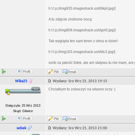
h t t p;//img835.imageshack.us/i/bkpt.jpg/]
A tu zdjęcie zrobione nocą:
h t t p;//img809.imageshack.us/i/gvi0.jpg/]
Tak wygląda ten sam teren z okna w dzień:
h t t p;//img163.imageshack.us/i/ktc2.jpg/]
sorki za jakość fotek, ale ani statywu tu nie mam, an
Profil
PW
Email
Wika25
Wysłany: Sro Wrz 25, 2013 19:15
Chciałbym to zobaczyć na własne oczy :)
Dołączyła: 25 Wrz 2013
Skąd: Gliwice
Profil
PW
Email
sebek
Wysłany: Sro Wrz 25, 2013 21:00