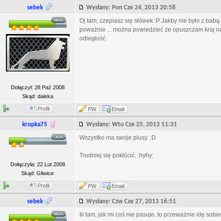
sebek
Wysłany: Pon Cze 24, 2013 20:58
Oj tam, czepiasz się słówek :P Jakby nie było z babą ź
poważnie ... można powiedzieć że opuszczam kraj na 
odległość
Dołączył: 28 Paź 2008
Skąd: daleka
Profil
PW
Email
kropka75
Wysłany: Wto Cze 25, 2013 11:31
Wszystko ma swoje plusy. :D
Trudniej się pokłócić. :hyhy:
Dołączyła: 22 Lut 2008
Skąd: Gliwice
Profil
PW
Email
sebek
Wysłany: Czw Cze 27, 2013 16:51
Iii tam, jak mi coś nie pasuje, to przeważnie idę sob