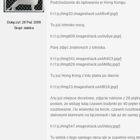
Podchodzenie do lądowania w Hong Kongu:
h t t p;//img33.imageshack.us/i/6v4f.jpg/]
Dołączył: 28 Paź 2008
Tu już lotnisko nocą:
Skąd: daleka
h t t p;//img809.imageshack.us/i/u6ye.jpg/]
Parę zdjęć zrobionych z lotniska :
h t t p;//img541.imageshack.us/i/h923.jpg/]
h t t p;//img826.imageshack.us/i/kl8q.jpg/]
Tu już Hong Kong z lotu ptaka po starcie:
h t t p;//img23.imageshack.us/i/t818.jpg/]
A tu już miejsce docelowe, zdjęcie robione z 28 pięt
podam, że widuję tutaj czasem budynki po 40 pięter 
rusztowanie. I tu wisienka na torcie, czasem rusztow
stalowymi klamrami na łączeniach i tak aż do samej g
h t t p;//img547.imageshack.us/i/xkey.jpg/]
Tu widok z tego samego okna ale w zupełnie inną st