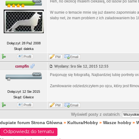
Heh, no okolicę miałem ciekawą, od lasów po same 
W sumie o temacie mnie się już dawno zapomniało a m
słaby net, że mam problem z ich załadowaniem bo 18
Dołączył: 28 Paź 2008
Skąd: daleka
Profil
PW
Email
compfin
Wysłany: Sro Sie 12, 2015 12:55
Pasjonuję się fotografią. Najbardziej lubię portrety or
Zamiłowanie odziedziczyłem po ojcu, który jest film
Dołączył: 12 Sie 2015
Skąd: Gliwice
Profil
PW
Email
Wyświetl posty z ostatnich:
dupiate forum Strona Główna
»
Kultura/Hobby
»
Wasze hobby
»
W
Odpowiedz do tematu