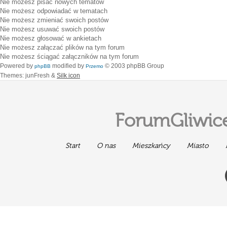
Nie możesz
pisać nowych tematów
Nie możesz
odpowiadać w tematach
Nie możesz
zmieniać swoich postów
Nie możesz
usuwać swoich postów
Nie możesz
głosować w ankietach
Nie możesz
załączać plików na tym forum
Nie możesz
ściągać załączników na tym forum
Powered by
modified by
© 2003 phpBB Group
phpBB
Przemo
Themes: junFresh &
Silk icon
ForumGliwice
Start
O nas
Mieszkańcy
Miasto