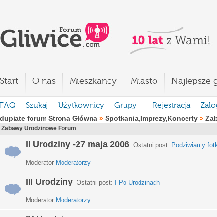
Start
O nas
Mieszkańcy
Miasto
Najlepsze g
FAQ
Szukaj
Użytkownicy
Grupy
Rejestracja
Zalo
dupiate forum Strona Główna
»
Spotkania,Imprezy,Koncerty
»
Za
Zabawy Urodzinowe Forum
II Urodziny -27 maja 2006
Ostatni post:
Podziwiamy fotki
Moderator
Moderatorzy
III Urodziny
Ostatni post:
I Po Urodzinach
Moderator
Moderatorzy