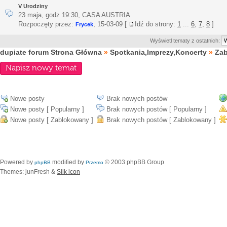
V Urodziny
23 maja, godz 19:30, CASA AUSTRIA
Rozpoczęty przez:
,
15-03-09
[
Idź do strony:
1
...
6
,
7
,
8
]
Frycek
Wyświetl tematy z ostatnich:
dupiate forum Strona Główna
»
Spotkania,Imprezy,Koncerty
»
Za
Napisz nowy temat
Nowe posty
Brak nowych postów
Nowe posty [ Popularny ]
Brak nowych postów [ Popularny ]
Nowe posty [ Zablokowany ]
Brak nowych postów [ Zablokowany ]
Powered by
modified by
© 2003 phpBB Group
phpBB
Przemo
Themes: junFresh &
Silk icon