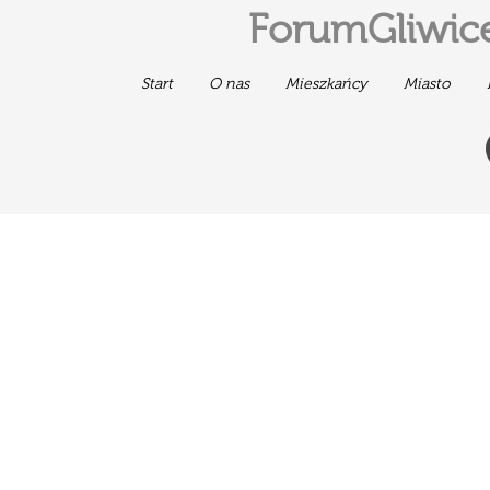
ForumGliwice
Start
O nas
Mieszkańcy
Miasto