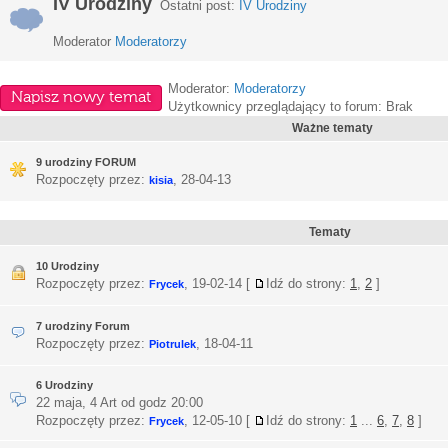
IV Urodziny
Ostatni post:
IV Urodziny
Moderator
Moderatorzy
Moderator:
Moderatorzy
Napisz nowy temat
Użytkownicy przeglądający to forum: Brak
Ważne tematy
9 urodziny FORUM
Rozpoczęty przez:
,
28-04-13
kisia
Tematy
10 Urodziny
Rozpoczęty przez:
,
19-02-14
[
Idź do strony:
1
,
2
]
Frycek
7 urodziny Forum
Rozpoczęty przez:
,
18-04-11
Piotrulek
6 Urodziny
22 maja, 4 Art od godz 20:00
Rozpoczęty przez:
,
12-05-10
[
Idź do strony:
1
...
6
,
7
,
8
]
Frycek