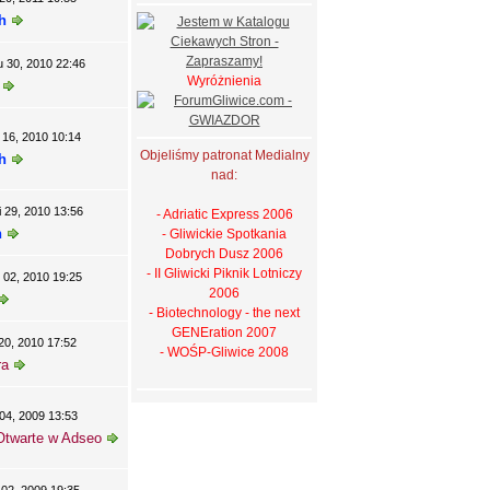
h
 30, 2010 22:46
Wyróżnienia
 16, 2010 10:14
Objeliśmy patronat Medialny
h
nad:
 29, 2010 13:56
- Adriatic Express 2006
n
- Gliwickie Spotkania
Dobrych Dusz 2006
- II Gliwicki Piknik Lotniczy
 02, 2010 19:25
2006
- Biotechnology - the next
GENEration 2007
20, 2010 17:52
- WOŚP-Gliwice 2008
ra
04, 2009 13:53
Otwarte w Adseo