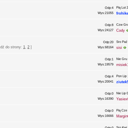
Pią Lut 
Odp:4
Wys:21055
frohik
Czw Gru
Odp:8
Wys:24127
Cody
Sro Paź
Odp:20
Idź do strony:
1
,
2
]
Wys:68164
sisi
Nie Gru 
Odp:1
Wys:19579
misiek
Pon Lip 
Odp:4
Wys:20041
ziutek
Nie Lip 
Odp:0
Wys:16390
Yasiex
Pią Cze 
Odp:0
Wys:16666
Margin
Sro Kwi 
Odp:0