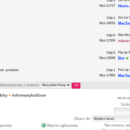
Sro Gru
Odp:5
Wys:21727
Henio
Sro Lis 
Odp:1
Wys:18532
MacSe
Wto Wrz
Odp:0
Wys:17059
rubson
Pią Lip 
Odp:5
Wys:23068
Bot
Pon Lip 
usb- problem
Odp:1
Wys:17860
MacSe
Wyświetl tematy z ostatnich:
obby
»
Informatyka/Gsm
Idź do s
Szuk
Skocz do:
Nie możesz
pi
postów
Ważne ogłoszenie