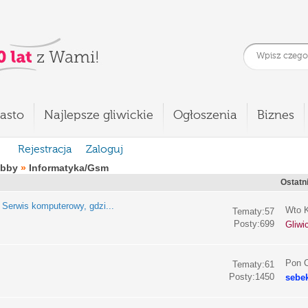
asto
Najlepsze gliwickie
Ogłoszenia
Biznes
Rejestracja
Zaloguj
obby
»
Informatyka/Gsm
Ostatn
:
Serwis komputerowy, gdzi...
Wto K
Tematy:57
Posty:699
Gliwi
Pon C
Tematy:61
Posty:1450
sebe