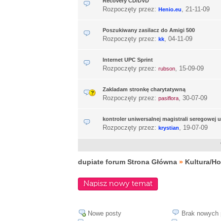
Recovery CD/DVD
Rozpoczęty przez:
,
21-11-09
Henio.eu
Poszukiwany zasilacz do Amigi 500
Rozpoczęty przez:
,
04-11-09
kk
Internet UPC Sprint
Rozpoczęty przez:
,
15-09-09
rubson
Zakladam stronkę charytatywną
Rozpoczęty przez:
,
30-07-09
pasiflora
kontroler uniwersalnej magistrali seregowej 
Rozpoczęty przez:
,
19-07-09
krystian
dupiate forum Strona Główna
»
Kultura/H
Napisz nowy temat
Nowe posty
Brak nowych 