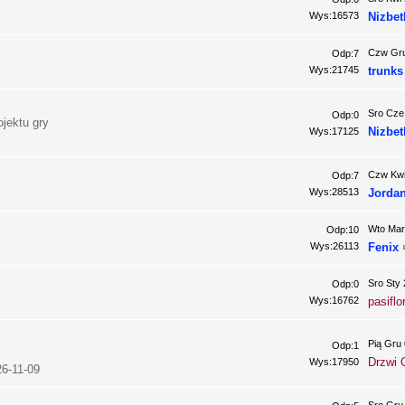
Wys:16573
Nizbet
Czw Gru
Odp:7
Wys:21745
trunks
Sro Cze
Odp:0
jektu gry
Nizbet
Wys:17125
Czw Kwi
Odp:7
Wys:28513
Jorda
Wto Mar
Odp:10
Wys:26113
Fenix
Sro Sty 
Odp:0
Wys:16762
pasiflo
Pią Gru 
Odp:1
Drzwi 
Wys:17950
26-11-09