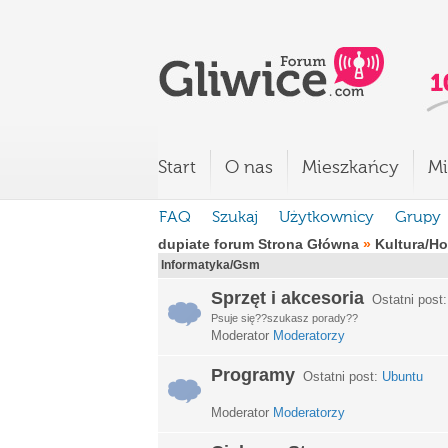
Start
O nas
Mieszkańcy
Mi
FAQ
Szukaj
Użytkownicy
Grupy
dupiate forum Strona Główna
»
Kultura/H
Informatyka/Gsm
Sprzęt i akcesoria
Ostatni post
Psuje się??szukasz porady??
Moderator
Moderatorzy
Programy
Ostatni post:
Ubuntu
Moderator
Moderatorzy