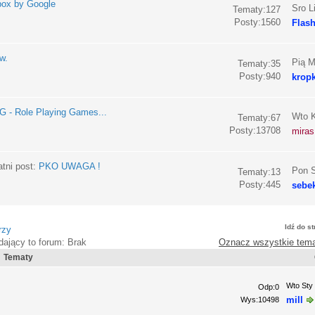
box by Google
Sro L
Tematy:127
Posty:1560
Flas
w.
Pią M
Tematy:35
Posty:940
krop
 - Role Playing Games...
Wto K
Tematy:67
Posty:13708
miras
tni post:
PKO UWAGA !
Pon S
Tematy:13
Posty:445
sebe
Idź do s
rzy
dający to forum: Brak
Oznacz wszystkie tema
Tematy
Wto Sty
Odp:0
mill
Wys:10498