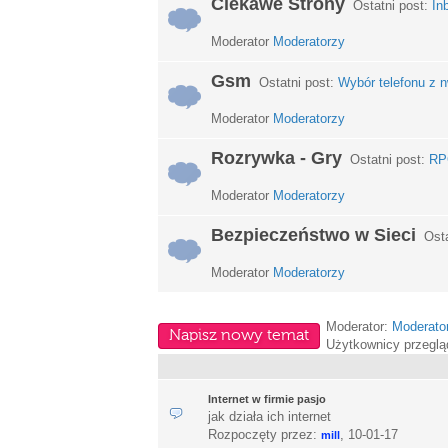
Ciekawe Strony
Ostatni post:
In
Moderator
Moderatorzy
Gsm
Ostatni post:
Wybór telefonu z n
Moderator
Moderatorzy
Rozrywka - Gry
Ostatni post:
RPG
Moderator
Moderatorzy
Bezpieczeństwo w Sieci
Osta
Moderator
Moderatorzy
Moderator:
Moderato
Napisz nowy temat
Użytkownicy przeglą
Internet w firmie pasjo
jak działa ich internet
Rozpoczęty przez:
,
10-01-17
mill