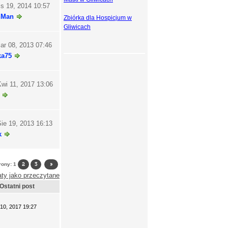
is 19, 2014 10:57
hMan
Zbiórka dla Hospicjum w
Gliwicach
ar 08, 2013 07:46
ka75
wi 11, 2017 13:06
ie 19, 2013 16:13
k
trony:
1
2
3
»
ty jako przeczytane
Ostatni post
 10, 2017 19:27