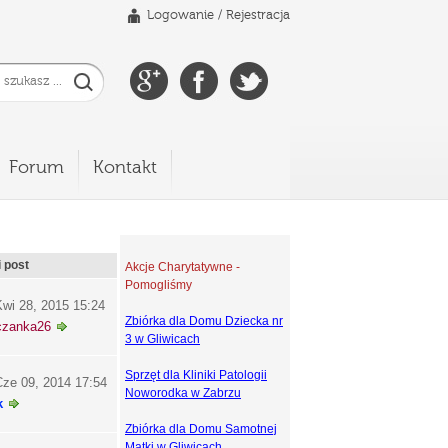
Logowanie
/
Rejestracja
Forum
Kontakt
i post
Akcje Charytatywne -
Pomogliśmy
wi 28, 2015 15:24
Zbiórka dla Domu Dziecka nr
czanka26
3 w Gliwicach
Sprzęt dla Kliniki Patologii
ze 09, 2014 17:54
Noworodka w Zabrzu
k
Zbiórka dla Domu Samotnej
Matki w Gliwicach