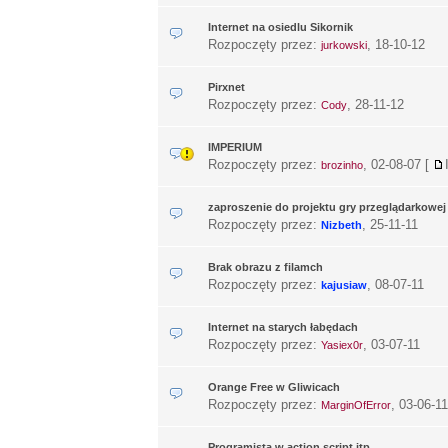
Internet na osiedlu Sikornik
Rozpoczęty przez:
,
18-10-12
jurkowski
Pirxnet
Rozpoczęty przez:
,
28-11-12
Cody
IMPERIUM
Rozpoczęty przez:
,
02-08-07
[
brozinho
zaproszenie do projektu gry przeglądarkowej
Rozpoczęty przez:
,
25-11-11
Nizbeth
Brak obrazu z filamch
Rozpoczęty przez:
,
08-07-11
kajusiaw
Internet na starych łabędach
Rozpoczęty przez:
,
03-07-11
Yasiex0r
Orange Free w Gliwicach
Rozpoczęty przez:
,
03-06-11
MarginOfError
Programista w action script itp