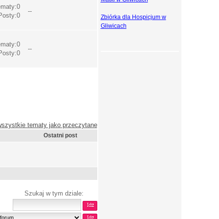
maty:0
--
Posty:0
Zbiórka dla Hospicjum w
Gliwicach
maty:0
--
Posty:0
szystkie tematy jako przeczytane
Ostatni post
Szukaj w tym dziale: