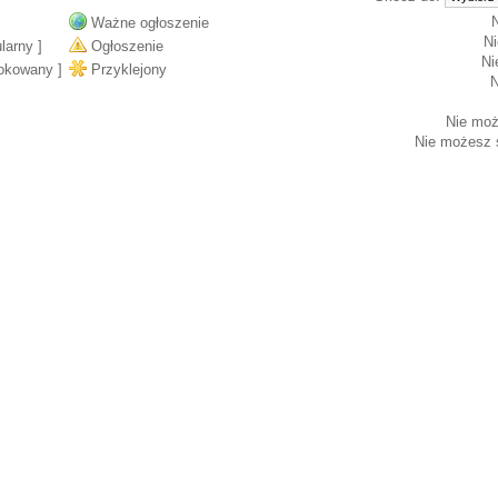
Ważne ogłoszenie
N
larny ]
Ogłoszenie
Ni
okowany ]
Przyklejony
N
Nie mo
Nie możesz
ś