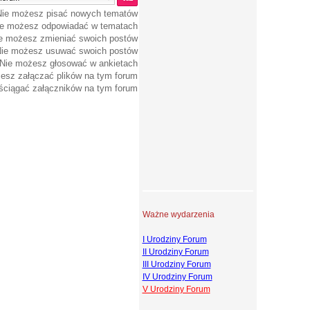
Nie możesz
pisać nowych tematów
ie możesz
odpowiadać w tematach
e możesz
zmieniać swoich postów
ie możesz
usuwać swoich postów
Nie możesz
głosować w ankietach
żesz
załączać plików na tym forum
ciągać załączników na tym forum
Ważne wydarzenia
I Urodziny Forum
II Urodziny Forum
III Urodziny Forum
IV Urodziny Forum
V Urodziny Forum