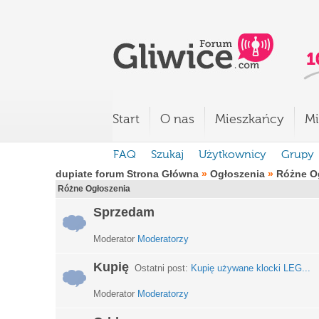
Start
O nas
Mieszkańcy
Mi
FAQ
Szukaj
Użytkownicy
Grupy
dupiate forum Strona Główna
»
Ogłoszenia
»
Różne O
Różne Ogłoszenia
Sprzedam
Moderator
Moderatorzy
Kupię
Ostatni post:
Kupię używane klocki LEG...
Moderator
Moderatorzy