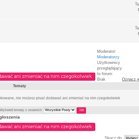
Te
Te
Moderator:
Moderatorzy
Użytkownicy
przeglądający
to forum:
dawać ani zmieniać na nim czegokolwiek
Brak
Oznacz w
Tematy
lokowane, nie możesz pisać dodawać ani zmieniać na nim czegokolwiek
Wyświetl tematy z ostatnich:
głoszenia
dawać ani zmieniać na nim czegokolwiek
Skocz do: