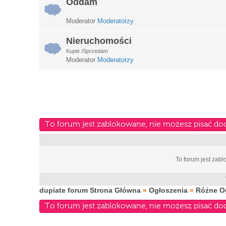
Oddam
Moderator
Moderatorzy
Nieruchomości
Kupie /Sprzedam
Moderator
Moderatorzy
To forum jest zablokowane, nie możesz pisać do
To forum jest zab
dupiate forum Strona Główna
»
Ogłoszenia
»
Różne O
To forum jest zablokowane, nie możesz pisać do