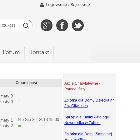
Logowanie
/
Rejestracja
Forum
Kontakt
Ostatni post
Akcje Charytatywne -
Pomogliśmy
maty:0
--
Zbiórka dla Domu Dziecka nr
Posty:0
3 w Gliwicach
Sprzęt dla Kliniki Patologii
Nie Sie 26, 2018 15:30
maty:1
Noworodka w Zabrzu
Posty:2
Zbiórka dla Domu Samotnej
Matki w Gliwicach