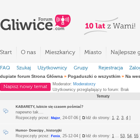
Start
O nas
Mieszkańcy
Miasto
Najlepsze g
FAQ
Szukaj
Użytkownicy
Grupy
Rejestracja
Zalo
dupiate forum Strona Główna
»
Pogaduszki o wszystkim
»
Na we
Moderator:
Moderatorzy
Napisz nowy temat
Użytkownicy przeglądający to forum: Brak
Tematy
KABARETY, lubicie się czasem pośmiać?
napewno tak....
Rozpoczęty przez:
,
24-07-06
[
Idź do strony:
1
,
2
,
3
,
4
]
Major
Humor- Dowcipy , historyjki
Rozpoczęty przez:
,
25-12-04
[
Idź do strony:
1
...
53
,
54
,
55
Fenix