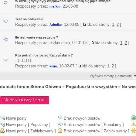
W razie, gdyby były wątpliwości skąd biorą się jajka świątec
Rozpoczęty przez:
,
21-03-08
mefkm
Test na obłąkanie
Rozpoczęty przez:
,
12-08-05
[
Idź do strony:
1
,
2
]
Admike
Ile jest warte wasze życie ?
Rozpoczęty przez: darkenstein,
09-01-08
[
Idź do strony:
1
,
2
]
Kto potrafi rozróżnić Kaczyńskich ?
:D:D:D:D
Rozpoczęty przez:
,
10-02-07
[
Idź do strony:
1
,
2
]
kisia
Wyświetl tematy z ostatnich:
dupiate forum Strona Główna
»
Pogaduszki o wszystkim
»
Na we
Napisz nowy temat
Nowe posty
Brak nowych postów
Nowe posty [ Popularny ]
Brak nowych postów [ Popularny ]
Nowe posty [ Zablokowany ]
Brak nowych postów [ Zablokowany ]