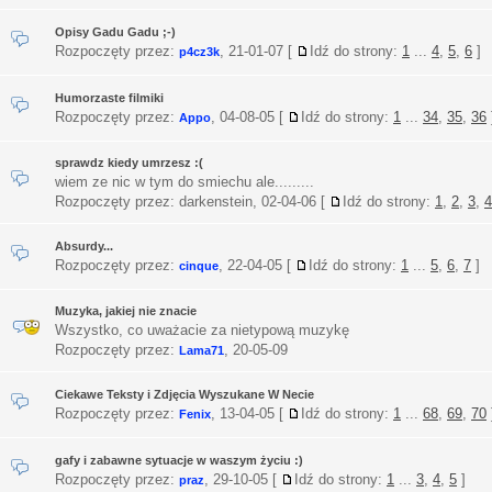
Opisy Gadu Gadu ;-)
Rozpoczęty przez:
,
21-01-07
[
Idź do strony:
1
...
4
,
5
,
6
]
p4cz3k
Humorzaste filmiki
Rozpoczęty przez:
,
04-08-05
[
Idź do strony:
1
...
34
,
35
,
36
Appo
sprawdz kiedy umrzesz :(
wiem ze nic w tym do smiechu ale.........
Rozpoczęty przez: darkenstein,
02-04-06
[
Idź do strony:
1
,
2
,
3
,
4
Absurdy...
Rozpoczęty przez:
,
22-04-05
[
Idź do strony:
1
...
5
,
6
,
7
]
cinque
Muzyka, jakiej nie znacie
Wszystko, co uważacie za nietypową muzykę
Rozpoczęty przez:
,
20-05-09
Lama71
Ciekawe Teksty i Zdjęcia Wyszukane W Necie
Rozpoczęty przez:
,
13-04-05
[
Idź do strony:
1
...
68
,
69
,
70
Fenix
gafy i zabawne sytuacje w waszym życiu :)
Rozpoczęty przez:
,
29-10-05
[
Idź do strony:
1
...
3
,
4
,
5
]
praz