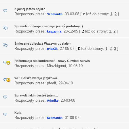
Z jakiej jestes bajki?
Rozpoczęty przez:
,
03-03-08
[
Idź do strony:
1
,
2
]
Szamanka
Sprawdź do kogo znanego jesteś podobny :)
Rozpoczęty przez:
,
28-12-05
[
Idź do strony:
1
,
2
]
kaszanna
Śmieszne zdjęcia z Waszym udziałem
Rozpoczęty przez:
,
27-05-07
[
Idź do strony:
1
,
2
,
3
]
p4cz3k
"Informacje nie konkretne" - nowy Gliwicki serwis
Rozpoczęty przez: Miszkigami,
10-05-10
WF! Polska wersja językowa.
Rozpoczęty przez: pfeeif,
29-04-10
Sprawdź jakim jesteś jajem...
Rozpoczęty przez:
,
23-03-08
Admike
Kula
Rozpoczęty przez:
,
01-08-07
Szamanka