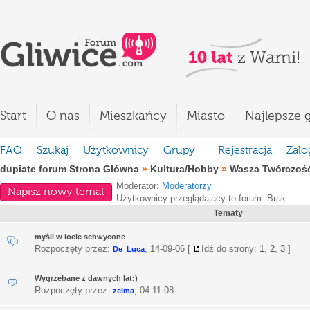
Start
O nas
Mieszkańcy
Miasto
Najlepsze g
FAQ
Szukaj
Użytkownicy
Grupy
Rejestracja
Zalo
dupiate forum Strona Główna
»
Kultura/Hobby
»
Wasza Twórczoś
Moderator:
Moderatorzy
Napisz nowy temat
Użytkownicy przeglądający to forum: Brak
Tematy
myśli w locie schwycone
Rozpoczęty przez:
,
14-09-06
[
Idź do strony:
1
,
2
,
3
]
De_Luca
Wygrzebane z dawnych lat:)
Rozpoczęty przez:
,
04-11-08
zelma