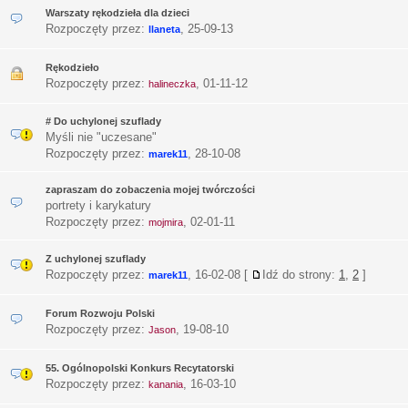
Warszaty rękodzieła dla dzieci
Rozpoczęty przez:
,
25-09-13
llaneta
Rękodzieło
Rozpoczęty przez:
,
01-11-12
halineczka
# Do uchylonej szuflady
Myśli nie "uczesane"
Rozpoczęty przez:
,
28-10-08
marek11
zapraszam do zobaczenia mojej twórczości
portrety i karykatury
Rozpoczęty przez:
,
02-01-11
mojmira
Z uchylonej szuflady
Rozpoczęty przez:
,
16-02-08
[
Idź do strony:
1
,
2
]
marek11
Forum Rozwoju Polski
Rozpoczęty przez:
,
19-08-10
Jason
55. Ogólnopolski Konkurs Recytatorski
Rozpoczęty przez:
,
16-03-10
kanania