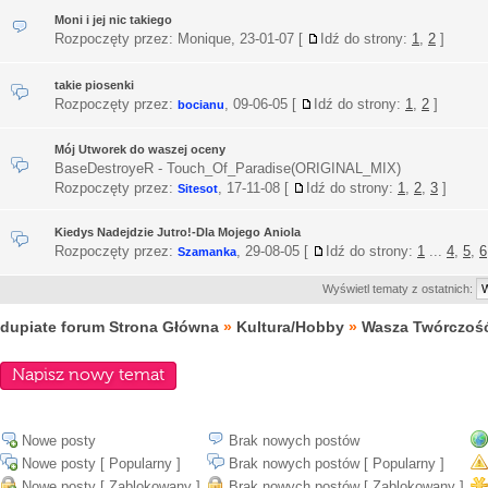
Moni i jej nic takiego
Rozpoczęty przez: Monique,
23-01-07
[
Idź do strony:
1
,
2
]
takie piosenki
Rozpoczęty przez:
,
09-06-05
[
Idź do strony:
1
,
2
]
bocianu
Mój Utworek do waszej oceny
BaseDestroyeR - Touch_Of_Paradise(ORIGINAL_MIX)
Rozpoczęty przez:
,
17-11-08
[
Idź do strony:
1
,
2
,
3
]
Sitesot
Kiedys Nadejdzie Jutro!-Dla Mojego Aniola
Rozpoczęty przez:
,
29-08-05
[
Idź do strony:
1
...
4
,
5
,
6
Szamanka
Wyświetl tematy z ostatnich:
dupiate forum Strona Główna
»
Kultura/Hobby
»
Wasza Twórczoś
Napisz nowy temat
Nowe posty
Brak nowych postów
Nowe posty [ Popularny ]
Brak nowych postów [ Popularny ]
Nowe posty [ Zablokowany ]
Brak nowych postów [ Zablokowany ]