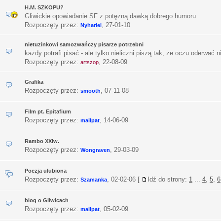
H.M. SZKOPU?
Gliwickie opowiadanie SF z potężną dawką dobrego humoru
Rozpoczęty przez:
,
27-01-10
Nyhariel
nietuzinkowi samozwańczy pisarze potrzebni
każdy potrafi pisać - ale tylko nieliczni piszą tak, że oczu oderwać 
Rozpoczęty przez:
,
22-08-09
artszop
Grafika
Rozpoczęty przez:
,
07-11-08
smooth
Film pt. Epitafium
Rozpoczęty przez:
,
14-06-09
mailpat
Rambo XXIw.
Rozpoczęty przez:
,
29-03-09
Wongraven
Poezja ulubiona
Rozpoczęty przez:
,
02-02-06
[
Idź do strony:
1
...
4
,
5
,
6
Szamanka
blog o Gliwicach
Rozpoczęty przez:
,
05-02-09
mailpat