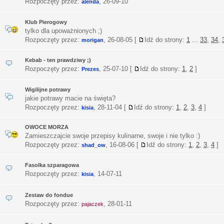
Rozpoczęty przez:
,
26-09-10
alenda
Klub Pierogowy
tylko dla upoważnionych ;)
Rozpoczęty przez:
,
26-08-05
[
Idź do strony:
1
...
33
,
34
,
morigan
Kebab - ten prawdziwy ;)
Rozpoczęty przez:
,
25-07-10
[
Idź do strony:
1
,
2
]
Prezes
Wigilijne potrawy
jakie potrawy macie na święta?
Rozpoczęty przez:
,
28-11-04
[
Idź do strony:
1
,
2
,
3
,
4
]
kisia
OWOCE MORZA
Zamieszczajcie swoje przepisy kulinarne, swoje i nie tylko :)
Rozpoczęty przez:
,
16-08-06
[
Idź do strony:
1
,
2
,
3
,
4
]
shad_ow
Fasolka szparagowa
Rozpoczęty przez:
,
14-07-11
kisia
Zestaw do fondue
Rozpoczęty przez:
,
28-01-11
pajaczek