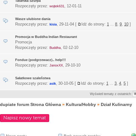
Tatarska Szurpa
Rozpoczęty przez:
,
12-01-11
wojtek631
Wasze ulubione dania
Rozpoczęty przez:
,
29-11-04
[
Idź do strony:
1
...
8
,
9
,
10
]
kisia
Promocja w Buddha Indian Restaurant
Promocja
Rozpoczęty przez:
,
02-12-10
Buddha
Fondue (podgrzewacz).. help!!!
Rozpoczęty przez:
,
29-10-10
JanoxXX
Sałatkowe szaleństwa
Rozpoczęty przez:
,
30-10-05
[
Idź do strony:
1
...
3
,
4
,
5
]
asik
Wyświetl tematy z ostatnich:
dupiate forum Strona Główna
»
Kultura/Hobby
»
Dział Kulinarny
Napisz nowy temat