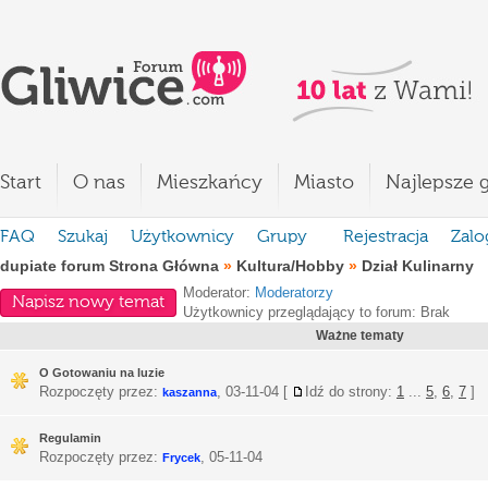
Start
O nas
Mieszkańcy
Miasto
Najlepsze g
FAQ
Szukaj
Użytkownicy
Grupy
Rejestracja
Zalo
dupiate forum Strona Główna
»
Kultura/Hobby
»
Dział Kulinarny
Moderator:
Moderatorzy
Napisz nowy temat
Użytkownicy przeglądający to forum: Brak
Ważne tematy
O Gotowaniu na luzie
Rozpoczęty przez:
,
03-11-04
[
Idź do strony:
1
...
5
,
6
,
7
]
kaszanna
Regulamin
Rozpoczęty przez:
,
05-11-04
Frycek