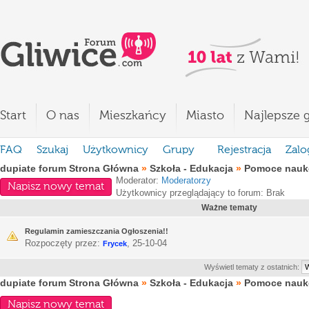
Start
O nas
Mieszkańcy
Miasto
Najlepsze g
FAQ
Szukaj
Użytkownicy
Grupy
Rejestracja
Zalo
dupiate forum Strona Główna
»
Szkoła - Edukacja
»
Pomoce nauko
Moderator:
Moderatorzy
Napisz nowy temat
Użytkownicy przeglądający to forum: Brak
Ważne tematy
Regulamin zamieszczania Ogłoszenia!!
Rozpoczęty przez:
,
25-10-04
Frycek
Wyświetl tematy z ostatnich:
dupiate forum Strona Główna
»
Szkoła - Edukacja
»
Pomoce nauko
Napisz nowy temat