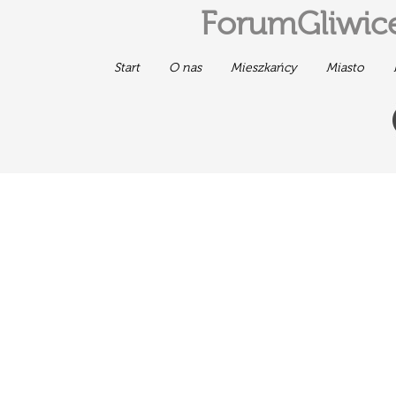
ForumGliwice
Start
O nas
Mieszkańcy
Miasto