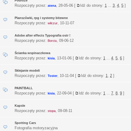
Podroze
Rozpoczęty przez:
,
28-05-06
[
Idź do strony:
1
...
3
,
4
,
5
]
atena
Planszówki, rpg i systemy bitewne
Rozpoczęty przez:
,
10-11-07
wilczur
Adobe after effects Typografia ostr !
Rozpoczęty przez:
,
09-06-12
Borciu
Ścianka wspinaczkowa
Rozpoczęty przez:
,
13-01-06
[
Idź do strony:
1
...
4
,
5
,
6
]
kisia
Sklejanie modeli
Rozpoczęty przez:
,
10-11-04
[
Idź do strony:
1
,
2
]
Toster
PAINTBALL
Rozpoczęty przez:
,
22-09-04
[
Idź do strony:
1
...
7
,
8
,
9
]
kisia
Kapsle
Rozpoczęty przez:
,
09-08-11
stopa
Spotting Cars
Fotografia motoryzacyjna