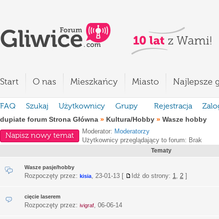
Start
O nas
Mieszkańcy
Miasto
Najlepsze g
FAQ
Szukaj
Użytkownicy
Grupy
Rejestracja
Zalo
dupiate forum Strona Główna
»
Kultura/Hobby
»
Wasze hobby
Moderator:
Moderatorzy
Napisz nowy temat
Użytkownicy przeglądający to forum: Brak
Tematy
Wasze pasje/hobby
Rozpoczęty przez:
,
23-01-13
[
Idź do strony:
1
,
2
]
kisia
cięcie laserem
Rozpoczęty przez:
,
06-06-14
ivigraf