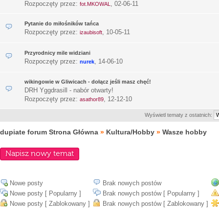
Rozpoczęty przez:
,
02-06-11
fot.MKOWAL
Pytanie do miłośników tańca
Rozpoczęty przez:
,
10-05-11
izaubisoft
Przyrodnicy mile widziani
Rozpoczęty przez:
,
14-06-10
nurek
wikingowie w Gliwicach - dołącz jeśli masz chęć!
DRH Yggdrasill - nabór otwarty!
Rozpoczęty przez:
,
12-12-10
asathor89
Wyświetl tematy z ostatnich:
dupiate forum Strona Główna
»
Kultura/Hobby
»
Wasze hobby
Napisz nowy temat
Nowe posty
Brak nowych postów
Nowe posty [ Popularny ]
Brak nowych postów [ Popularny ]
Nowe posty [ Zablokowany ]
Brak nowych postów [ Zablokowany ]