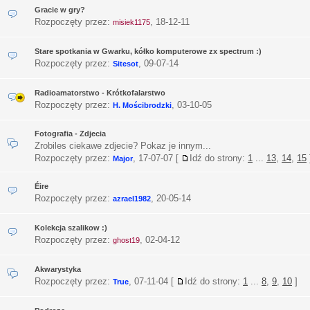
Gracie w gry?
Rozpoczęty przez:
,
18-12-11
misiek1175
Stare spotkania w Gwarku, kółko komputerowe zx spectrum :)
Rozpoczęty przez:
,
09-07-14
Sitesot
Radioamatorstwo - Krótkofalarstwo
Rozpoczęty przez:
,
03-10-05
H. Mościbrodzki
Fotografia - Zdjecia
Zrobiles ciekawe zdjecie? Pokaz je innym...
Rozpoczęty przez:
,
17-07-07
[
Idź do strony:
1
...
13
,
14
,
15
Major
Éire
Rozpoczęty przez:
,
20-05-14
azrael1982
Kolekcja szalikow :)
Rozpoczęty przez:
,
02-04-12
ghost19
Akwarystyka
Rozpoczęty przez:
,
07-11-04
[
Idź do strony:
1
...
8
,
9
,
10
]
True