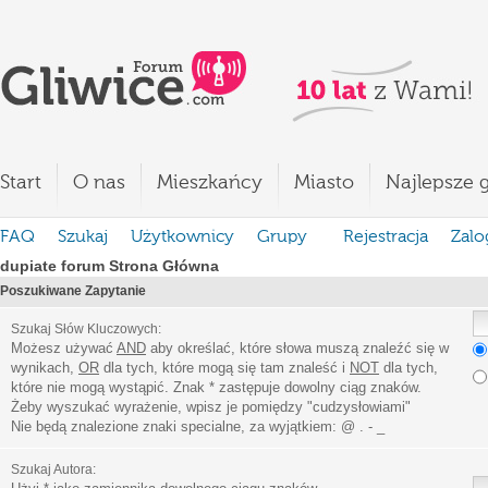
Start
O nas
Mieszkańcy
Miasto
Najlepsze g
FAQ
Szukaj
Użytkownicy
Grupy
Rejestracja
Zalo
dupiate forum Strona Główna
Poszukiwane Zapytanie
Szukaj Słów Kluczowych:
Możesz używać
AND
aby określać, które słowa muszą znaleźć się w
wynikach,
OR
dla tych, które mogą się tam znaleść i
NOT
dla tych,
które nie mogą wystąpić. Znak * zastępuje dowolny ciąg znaków.
Żeby wyszukać wyrażenie, wpisz je pomiędzy
"
cudzysłowiami
"
Nie będą znalezione znaki specialne, za wyjątkiem:
@ . - _
Szukaj Autora: