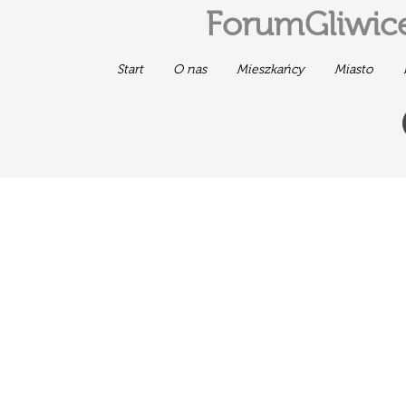
ForumGliwice
Start
O nas
Mieszkańcy
Miasto