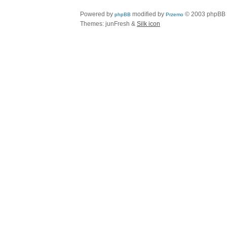
Powered by
modified by
© 2003 phpBB
phpBB
Przemo
Themes: junFresh &
Silk icon