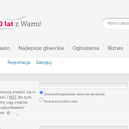
asto
Najlepsze gliwickie
Ogłoszenia
Biznes
Rejestracja
Zaloguj
 muszą znaleźć się w
Szukaj któregokolwiek słowa lub wyrażenia
leść i
NOT
dla tych,
Szukaj wszystkich słów
lny ciąg znaków.
cudzysłowiami
"
iem:
@ . - _