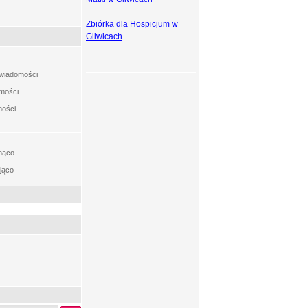
Zbiórka dla Hospicjum w
Gliwicach
t wiadomości
omości
mości
nąco
jąco