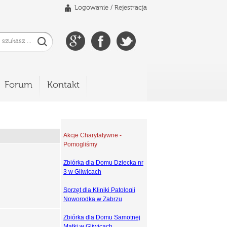
Logowanie
/
Rejestracja
Forum
Kontakt
Akcje Charytatywne -
Pomogliśmy
Zbiórka dla Domu Dziecka nr
3 w Gliwicach
Sprzęt dla Kliniki Patologii
Noworodka w Zabrzu
Zbiórka dla Domu Samotnej
Matki w Gliwicach