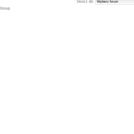
Skocz do:
 Group