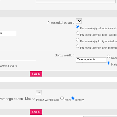
w
Przeszukaj ostanie:
Przeszukaj tytuł, opis i teks
Przeszukaj tylko tekst wiad
Przeszukaj tylko tytuł wiado
Przeszukaj tylko opis tematu
Sortuj według:
Ros
Male
aków z postu
wybranego czasu. Można
Pokaż wyniki jako:
Posty
Tematy