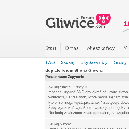
Start
O nas
Mieszkańcy
Mi
FAQ
Szukaj
Użytkownicy
Grupy
dupiate forum Strona Główna
Poszukiwane Zapytanie
Szukaj Słów Kluczowych:
Możesz używać
AND
aby określać, które słowa
wynikach,
OR
dla tych, które mogą się tam zna
które nie mogą wystąpić. Znak * zastępuje dowo
Żeby wyszukać wyrażenie, wpisz je pomiędzy
"
Nie będą znalezione znaki specialne, za wyjątk
Szukaj Autora: