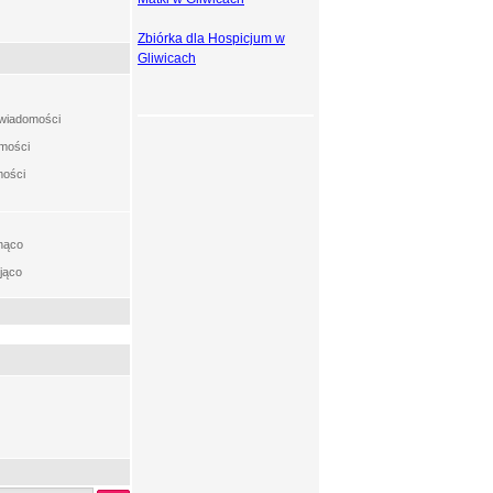
Zbiórka dla Hospicjum w
Gliwicach
t wiadomości
omości
mości
nąco
jąco