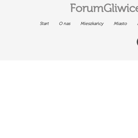
ForumGliwice
Start
O nas
Mieszkańcy
Miasto