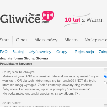
Start
O nas
Mieszkańcy
Miasto
Najlepsze g
FAQ
Szukaj
Użytkownicy
Grupy
Rejestracja
Zalo
dupiate forum Strona Główna
Poszukiwane Zapytanie
Szukaj Słów Kluczowych:
Możesz używać
AND
aby określać, które słowa muszą znaleźć się w
wynikach,
OR
dla tych, które mogą się tam znaleść i
NOT
dla tych,
które nie mogą wystąpić. Znak * zastępuje dowolny ciąg znaków.
Żeby wyszukać wyrażenie, wpisz je pomiędzy
"
cudzysłowiami
"
Nie będą znalezione znaki specialne, za wyjątkiem:
@ . - _
Szukaj Autora: