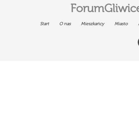
ForumGliwice
Start
O nas
Mieszkańcy
Miasto