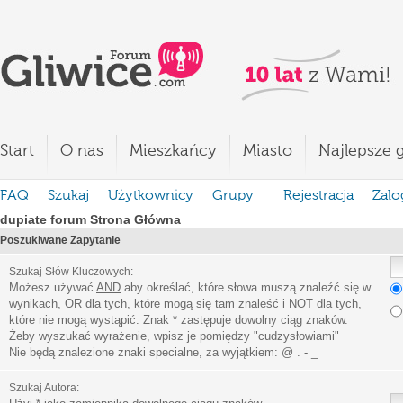
Start
O nas
Mieszkańcy
Miasto
Najlepsze g
FAQ
Szukaj
Użytkownicy
Grupy
Rejestracja
Zalo
dupiate forum Strona Główna
Poszukiwane Zapytanie
Szukaj Słów Kluczowych:
Możesz używać
AND
aby określać, które słowa muszą znaleźć się w
wynikach,
OR
dla tych, które mogą się tam znaleść i
NOT
dla tych,
które nie mogą wystąpić. Znak * zastępuje dowolny ciąg znaków.
Żeby wyszukać wyrażenie, wpisz je pomiędzy
"
cudzysłowiami
"
Nie będą znalezione znaki specialne, za wyjątkiem:
@ . - _
Szukaj Autora: