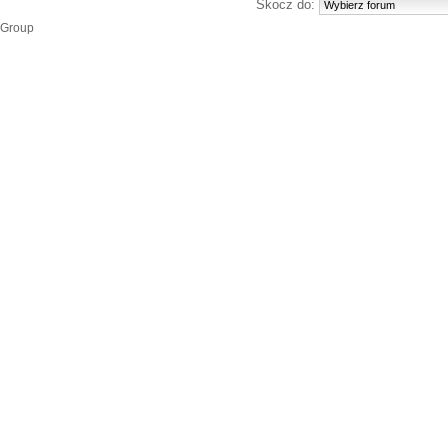
Skocz do:
 Group