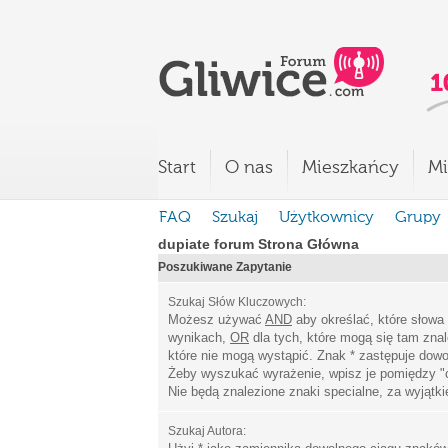
Start
O nas
Mieszkańcy
Mi
FAQ
Szukaj
Użytkownicy
Grupy
dupiate forum Strona Główna
Poszukiwane Zapytanie
Szukaj Słów Kluczowych:
Możesz używać
AND
aby określać, które słowa
wynikach,
OR
dla tych, które mogą się tam zna
które nie mogą wystąpić. Znak * zastępuje dowo
Żeby wyszukać wyrażenie, wpisz je pomiędzy
"
Nie będą znalezione znaki specialne, za wyjątk
Szukaj Autora: