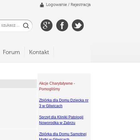
Logowanie
/
Rejestracja
Forum
Kontakt
Akcje Charytatywne -
Pomogliśmy
Zbiórka dla Domu Dziecka nr
3 w Gliwicach
Sprzęt dla Kliniki Patologii
Noworodka w Zabrzu
Zbiórka dla Domu Samotnej
Matki w Gliwicach