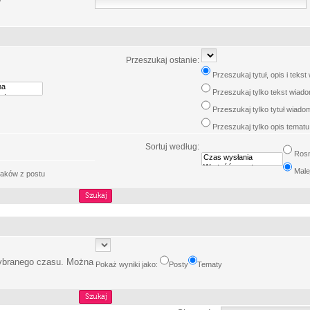
w
Przeszukaj ostanie:
Przeszukaj tytuł, opis i teks
Przeszukaj tylko tekst wiad
Przeszukaj tylko tytuł wiado
Przeszukaj tylko opis tematu
Sortuj według:
Ros
Male
aków z postu
wybranego czasu. Można
Pokaż wyniki jako:
Posty
Tematy