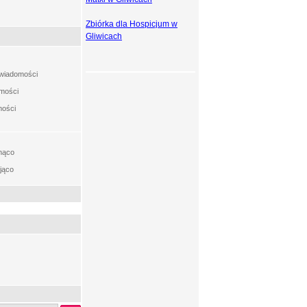
Zbiórka dla Hospicjum w
Gliwicach
t wiadomości
omości
mości
nąco
jąco