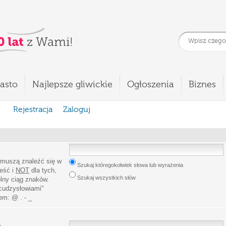
asto
Najlepsze gliwickie
Ogłoszenia
Biznes
Rejestracja
Zaloguj
 muszą znaleźć się w
Szukaj któregokolwiek słowa lub wyrażenia
leść i
NOT
dla tych,
Szukaj wszystkich słów
lny ciąg znaków.
cudzysłowiami
"
iem:
@ . - _