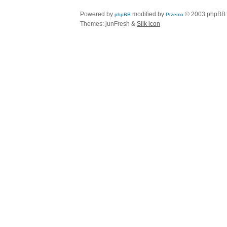
Powered by
modified by
© 2003 phpBB
phpBB
Przemo
Themes: junFresh &
Silk icon