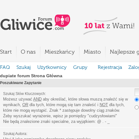
Start
O nas
Mieszkańcy
Miasto
Najlepsze g
FAQ
Szukaj
Użytkownicy
Grupy
Rejestracja
Zalo
dupiate forum Strona Główna
Poszukiwane Zapytanie
Szukaj Słów Kluczowych:
Możesz używać
AND
aby określać, które słowa muszą znaleźć się w
wynikach,
OR
dla tych, które mogą się tam znaleść i
NOT
dla tych,
które nie mogą wystąpić. Znak * zastępuje dowolny ciąg znaków.
Żeby wyszukać wyrażenie, wpisz je pomiędzy
"
cudzysłowiami
"
Nie będą znalezione znaki specialne, za wyjątkiem:
@ . - _
Szukaj Autora: