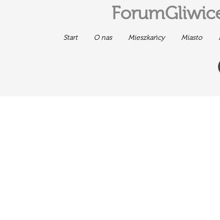
ForumGliwice
Start
O nas
Mieszkańcy
Miasto