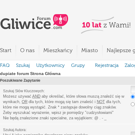
Start
O nas
Mieszkańcy
Miasto
Najlepsze g
FAQ
Szukaj
Użytkownicy
Grupy
Rejestracja
Zalo
dupiate forum Strona Główna
Poszukiwane Zapytanie
Szukaj Słów Kluczowych:
Możesz używać
AND
aby określać, które słowa muszą znaleźć się w
wynikach,
OR
dla tych, które mogą się tam znaleść i
NOT
dla tych,
które nie mogą wystąpić. Znak * zastępuje dowolny ciąg znaków.
Żeby wyszukać wyrażenie, wpisz je pomiędzy
"
cudzysłowiami
"
Nie będą znalezione znaki specialne, za wyjątkiem:
@ . - _
Szukaj Autora: