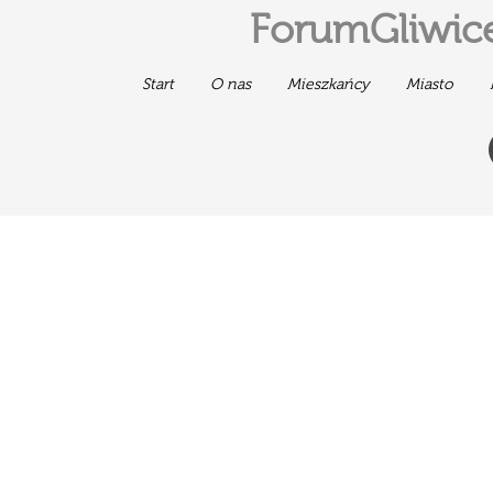
ForumGliwice
Start
O nas
Mieszkańcy
Miasto