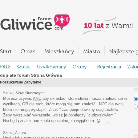
Start
O nas
Mieszkańcy
Miasto
Najlepsze g
FAQ
Szukaj
Użytkownicy
Grupy
Rejestracja
Zalo
dupiate forum Strona Główna
Poszukiwane Zapytanie
Szukaj Słów Kluczowych:
Możesz używać
AND
aby określać, które słowa muszą znaleźć się w
wynikach,
OR
dla tych, które mogą się tam znaleść i
NOT
dla tych,
które nie mogą wystąpić. Znak * zastępuje dowolny ciąg znaków.
Żeby wyszukać wyrażenie, wpisz je pomiędzy
"
cudzysłowiami
"
Nie będą znalezione znaki specialne, za wyjątkiem:
@ . - _
Szukaj Autora: