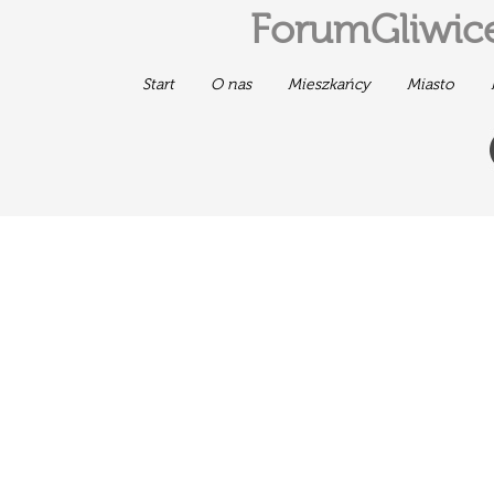
ForumGliwice
Start
O nas
Mieszkańcy
Miasto