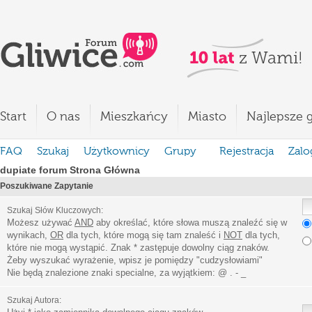
Start
O nas
Mieszkańcy
Miasto
Najlepsze g
FAQ
Szukaj
Użytkownicy
Grupy
Rejestracja
Zalo
dupiate forum Strona Główna
Poszukiwane Zapytanie
Szukaj Słów Kluczowych:
Możesz używać
AND
aby określać, które słowa muszą znaleźć się w
wynikach,
OR
dla tych, które mogą się tam znaleść i
NOT
dla tych,
które nie mogą wystąpić. Znak * zastępuje dowolny ciąg znaków.
Żeby wyszukać wyrażenie, wpisz je pomiędzy
"
cudzysłowiami
"
Nie będą znalezione znaki specialne, za wyjątkiem:
@ . - _
Szukaj Autora: