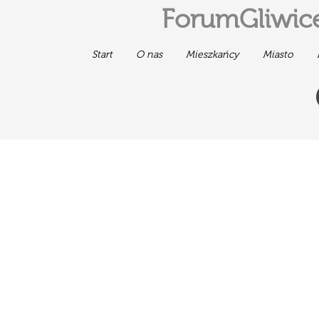
ForumGliwice
Start
O nas
Mieszkańcy
Miasto