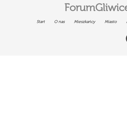
ForumGliwice
Start
O nas
Mieszkańcy
Miasto