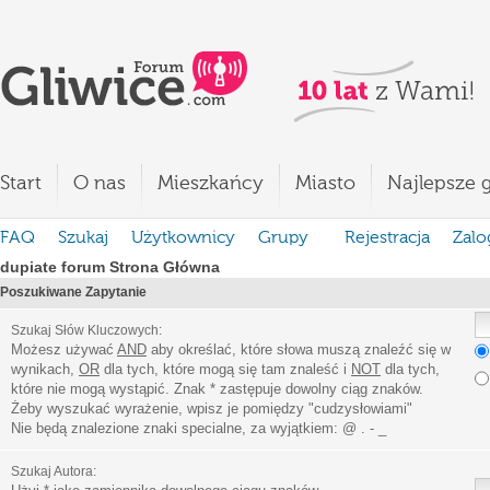
Start
O nas
Mieszkańcy
Miasto
Najlepsze g
FAQ
Szukaj
Użytkownicy
Grupy
Rejestracja
Zalo
dupiate forum Strona Główna
Poszukiwane Zapytanie
Szukaj Słów Kluczowych:
Możesz używać
AND
aby określać, które słowa muszą znaleźć się w
wynikach,
OR
dla tych, które mogą się tam znaleść i
NOT
dla tych,
które nie mogą wystąpić. Znak * zastępuje dowolny ciąg znaków.
Żeby wyszukać wyrażenie, wpisz je pomiędzy
"
cudzysłowiami
"
Nie będą znalezione znaki specialne, za wyjątkiem:
@ . - _
Szukaj Autora: