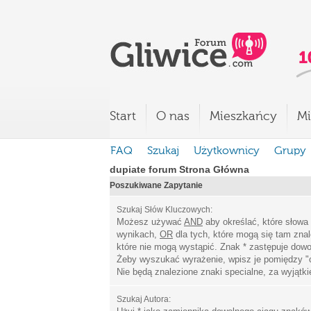
Start
O nas
Mieszkańcy
Mi
FAQ
Szukaj
Użytkownicy
Grupy
dupiate forum Strona Główna
Poszukiwane Zapytanie
Szukaj Słów Kluczowych:
Możesz używać
AND
aby określać, które słowa
wynikach,
OR
dla tych, które mogą się tam zna
które nie mogą wystąpić. Znak * zastępuje dowo
Żeby wyszukać wyrażenie, wpisz je pomiędzy
"
Nie będą znalezione znaki specialne, za wyjątk
Szukaj Autora: