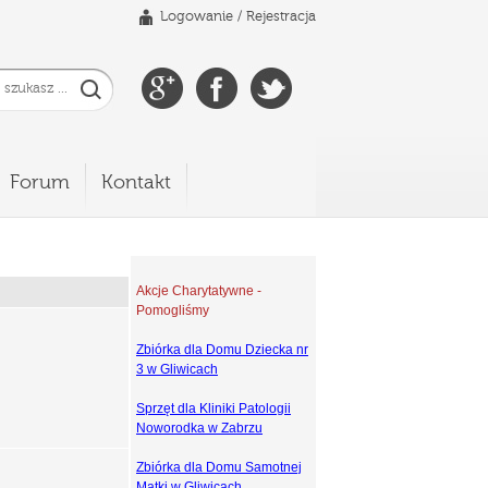
Logowanie
/
Rejestracja
Forum
Kontakt
Akcje Charytatywne -
Pomogliśmy
Zbiórka dla Domu Dziecka nr
3 w Gliwicach
Sprzęt dla Kliniki Patologii
Noworodka w Zabrzu
Zbiórka dla Domu Samotnej
Matki w Gliwicach