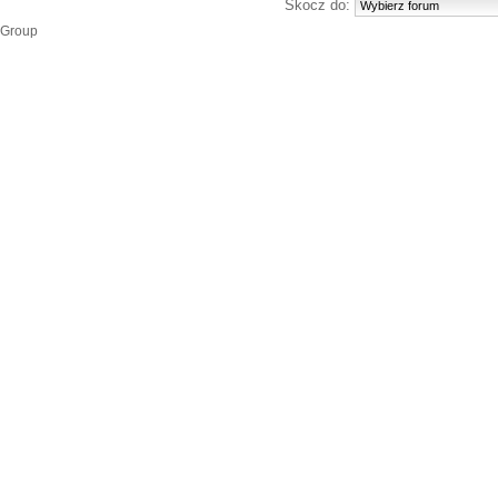
Skocz do:
 Group