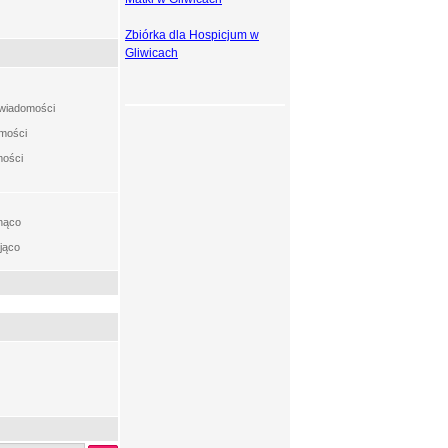
Zbiórka dla Hospicjum w
Gliwicach
t wiadomości
omości
mości
nąco
jąco