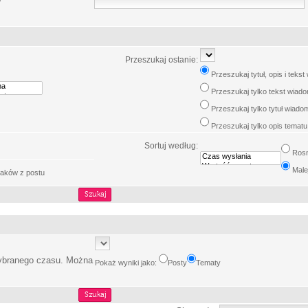
w
Przeszukaj ostanie:
Przeszukaj tytuł, opis i teks
Przeszukaj tylko tekst wiad
Przeszukaj tylko tytuł wiado
Przeszukaj tylko opis tematu
Sortuj według:
Ros
Male
aków z postu
wybranego czasu. Można
Pokaż wyniki jako:
Posty
Tematy