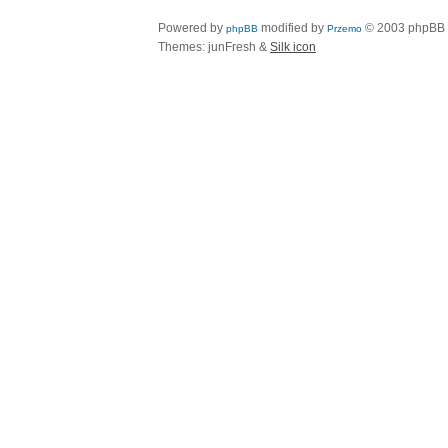
Powered by
modified by
© 2003 phpBB
phpBB
Przemo
Themes: junFresh &
Silk icon