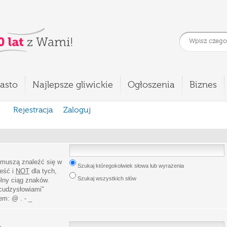
asto
Najlepsze gliwickie
Ogłoszenia
Biznes
Rejestracja
Zaloguj
 muszą znaleźć się w
Szukaj któregokolwiek słowa lub wyrażenia
leść i
NOT
dla tych,
Szukaj wszystkich słów
lny ciąg znaków.
cudzysłowiami
"
iem:
@ . - _