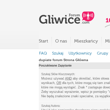
Start
O nas
Mieszkańcy
Mi
FAQ
Szukaj
Użytkownicy
Grupy
dupiate forum Strona Główna
Poszukiwane Zapytanie
Szukaj Słów Kluczowych:
Możesz używać
AND
aby określać, które słowa
wynikach,
OR
dla tych, które mogą się tam zna
które nie mogą wystąpić. Znak * zastępuje dowo
Żeby wyszukać wyrażenie, wpisz je pomiędzy
"
Nie będą znalezione znaki specialne, za wyjątk
Szukaj Autora: