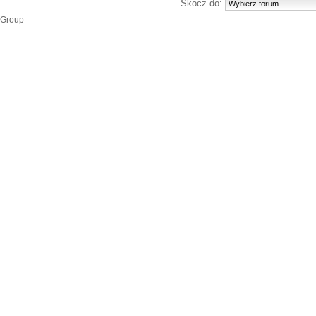
Skocz do:
 Group