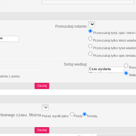
w
Przeszukaj ostanie:
Przeszukaj tytuł, opis i teks
Przeszukaj tylko tekst wiad
Przeszukaj tylko tytuł wiado
Przeszukaj tylko opis tematu
Sortuj według:
Ros
Male
aków z postu
wybranego czasu. Można
Pokaż wyniki jako:
Posty
Tematy