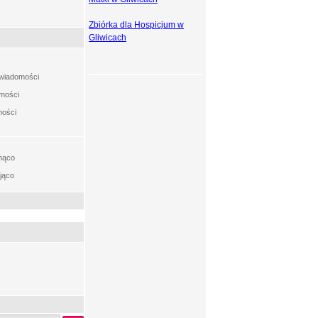
Zbiórka dla Hospicjum w
Gliwicach
t wiadomości
omości
mości
nąco
jąco