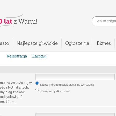
asto
Najlepsze gliwickie
Ogłoszenia
Biznes
Rejestracja
Zaloguj
 muszą znaleźć się w
Szukaj któregokolwiek słowa lub wyrażenia
leść i
NOT
dla tych,
Szukaj wszystkich słów
lny ciąg znaków.
cudzysłowiami
"
iem:
@ . - _