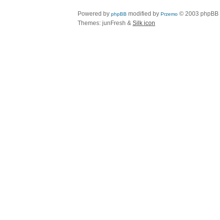
Powered by
modified by
© 2003 phpBB
phpBB
Przemo
Themes: junFresh &
Silk icon