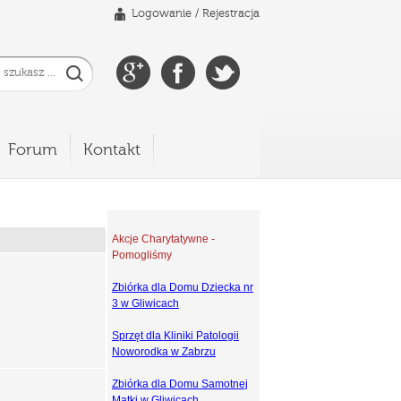
Logowanie
/
Rejestracja
Forum
Kontakt
Akcje Charytatywne -
Pomogliśmy
Zbiórka dla Domu Dziecka nr
3 w Gliwicach
Sprzęt dla Kliniki Patologii
Noworodka w Zabrzu
Zbiórka dla Domu Samotnej
Matki w Gliwicach