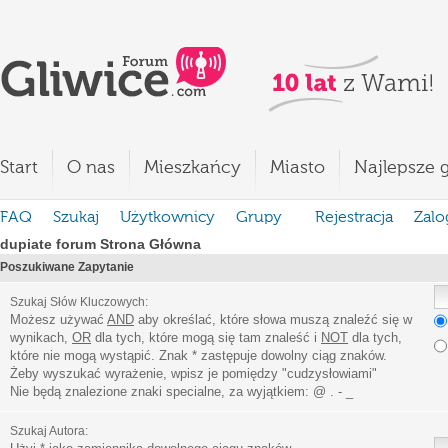
Start
O nas
Mieszkańcy
Miasto
Najlepsze g
FAQ
Szukaj
Użytkownicy
Grupy
Rejestracja
Zalo
dupiate forum Strona Główna
Poszukiwane Zapytanie
Szukaj Słów Kluczowych:
Możesz używać
AND
aby określać, które słowa muszą znaleźć się w
wynikach,
OR
dla tych, które mogą się tam znaleść i
NOT
dla tych,
które nie mogą wystąpić. Znak * zastępuje dowolny ciąg znaków.
Żeby wyszukać wyrażenie, wpisz je pomiędzy
"
cudzysłowiami
"
Nie będą znalezione znaki specialne, za wyjątkiem:
@ . - _
Szukaj Autora: