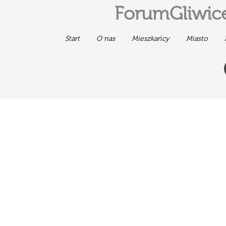
ForumGliwice
Start
O nas
Mieszkańcy
Miasto