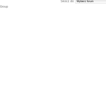
Skocz do:
 Group