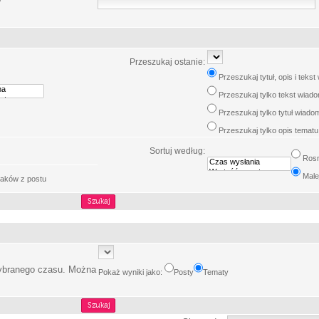
w
Przeszukaj ostanie:
Przeszukaj tytuł, opis i teks
Przeszukaj tylko tekst wiad
Przeszukaj tylko tytuł wiado
Przeszukaj tylko opis tematu
Sortuj według:
Ros
Male
aków z postu
wybranego czasu. Można
Pokaż wyniki jako:
Posty
Tematy