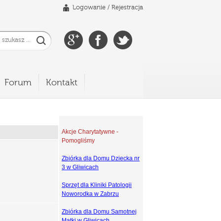
Logowanie
/
Rejestracja
Forum
Kontakt
Akcje Charytatywne -
Pomogliśmy
Zbiórka dla Domu Dziecka nr
3 w Gliwicach
Sprzęt dla Kliniki Patologii
Noworodka w Zabrzu
Zbiórka dla Domu Samotnej
Matki w Gliwicach