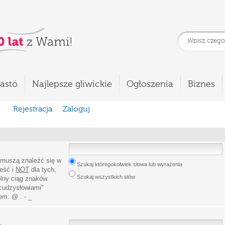
asto
Najlepsze gliwickie
Ogłoszenia
Biznes
Rejestracja
Zaloguj
 muszą znaleźć się w
Szukaj któregokolwiek słowa lub wyrażenia
leść i
NOT
dla tych,
Szukaj wszystkich słów
lny ciąg znaków.
cudzysłowiami
"
iem:
@ . - _