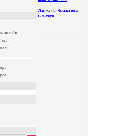
Zbiórka dla Hospicjum w
Gliwicach
t wiadomości
omości
mości
nąco
jąco