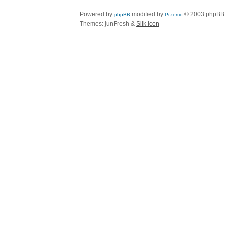
Powered by
modified by
© 2003 phpBB
phpBB
Przemo
Themes: junFresh &
Silk icon