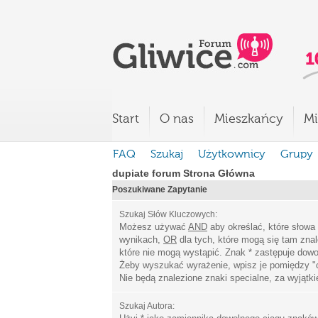
Start
O nas
Mieszkańcy
Mi
FAQ
Szukaj
Użytkownicy
Grupy
dupiate forum Strona Główna
Poszukiwane Zapytanie
Szukaj Słów Kluczowych:
Możesz używać
AND
aby określać, które słowa
wynikach,
OR
dla tych, które mogą się tam zna
które nie mogą wystąpić. Znak * zastępuje dowo
Żeby wyszukać wyrażenie, wpisz je pomiędzy
"
Nie będą znalezione znaki specialne, za wyjątk
Szukaj Autora: