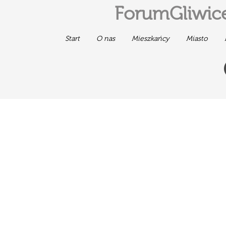
ForumGliwice
Start
O nas
Mieszkańcy
Miasto