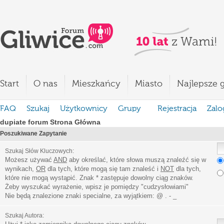
Start
O nas
Mieszkańcy
Miasto
Najlepsze g
FAQ
Szukaj
Użytkownicy
Grupy
Rejestracja
Zalo
dupiate forum Strona Główna
Poszukiwane Zapytanie
Szukaj Słów Kluczowych:
Możesz używać
AND
aby określać, które słowa muszą znaleźć się w
wynikach,
OR
dla tych, które mogą się tam znaleść i
NOT
dla tych,
które nie mogą wystąpić. Znak * zastępuje dowolny ciąg znaków.
Żeby wyszukać wyrażenie, wpisz je pomiędzy
"
cudzysłowiami
"
Nie będą znalezione znaki specialne, za wyjątkiem:
@ . - _
Szukaj Autora: