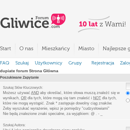
Start
O nas
Mieszkańcy
Miasto
Najlepsze g
FAQ
Szukaj
Użytkownicy
Grupy
Rejestracja
Zalo
dupiate forum Strona Główna
Poszukiwane Zapytanie
Szukaj Słów Kluczowych:
Możesz używać
AND
aby określać, które słowa muszą znaleźć się w
wynikach,
OR
dla tych, które mogą się tam znaleść i
NOT
dla tych,
które nie mogą wystąpić. Znak * zastępuje dowolny ciąg znaków.
Żeby wyszukać wyrażenie, wpisz je pomiędzy
"
cudzysłowiami
"
Nie będą znalezione znaki specialne, za wyjątkiem:
@ . - _
Szukaj Autora: