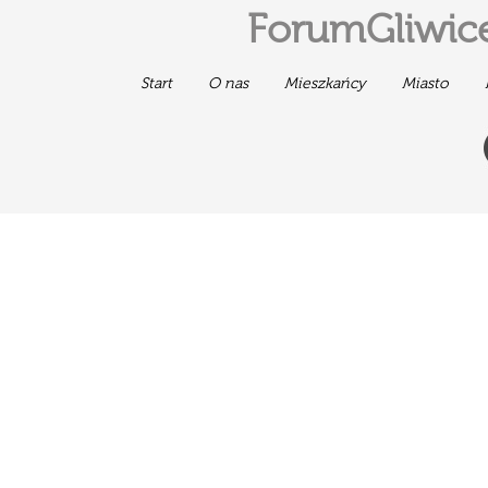
ForumGliwice
Start
O nas
Mieszkańcy
Miasto